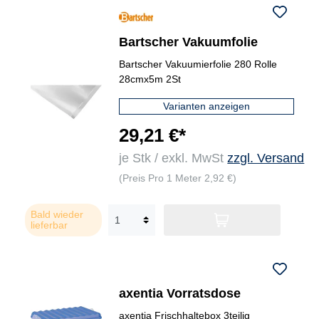
Bartscher Vakuumfolie
Bartscher Vakuumierfolie 280 Rolle
28cmx5m 2St
Varianten anzeigen
29,21 €*
je Stk / exkl. MwSt
zzgl. Versand
(Preis Pro 1 Meter 2,92 €)
Bald wieder
lieferbar
axentia Vorratsdose
axentia Frischhaltebox 3teilig