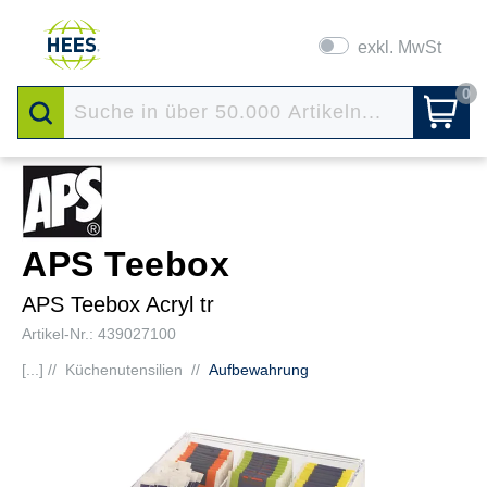
exkl. MwSt
0
APS Teebox
APS Teebox Acryl tr
Artikel-Nr.: 439027100
[...] //
Küchenutensilien
//
Aufbewahrung