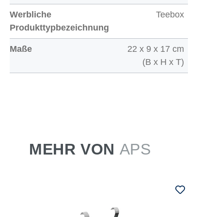
Werbliche
Teebox
Produkttypbezeichnung
Maße
22 x 9 x 17 cm
(B x H x T)
MEHR VON
APS