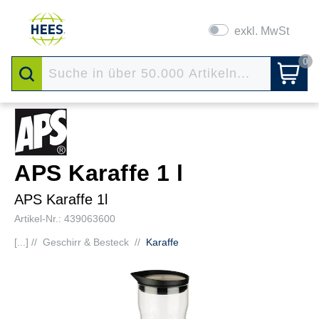
exkl. MwSt
0
APS Karaffe 1 l
APS Karaffe 1l
Artikel-Nr.: 439063600
[...] //
Geschirr & Besteck
//
Karaffe