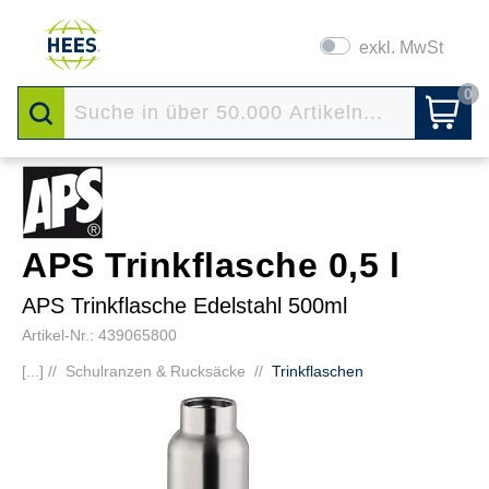
exkl. MwSt
0
APS Trinkflasche 0,5 l
APS Trinkflasche Edelstahl 500ml
Artikel-Nr.: 439065800
[...] //
Schulranzen & Rucksäcke
//
Trinkflaschen