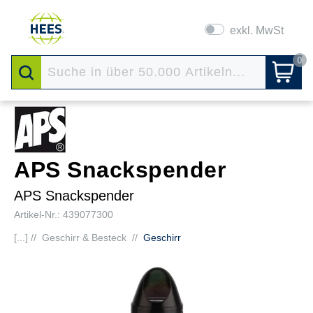
exkl. MwSt
0
APS Snackspender
APS Snackspender
Artikel-Nr.: 439077300
[...] //
Geschirr & Besteck
//
Geschirr