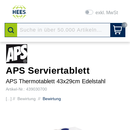
exkl. MwSt
0
APS Serviertablett
APS Thermotablett 43x29cm Edelstahl
Artikel-Nr.: 439030700
[...] //
Bewirtung
//
Bewirtung