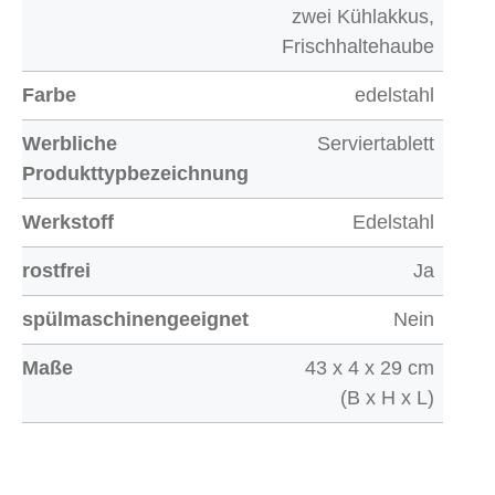
zwei Kühlakkus,
Frischhaltehaube
Farbe
edelstahl
Werbliche
Serviertablett
Produkttypbezeichnung
Werkstoff
Edelstahl
rostfrei
Ja
spülmaschinengeeignet
Nein
Maße
43 x 4 x 29 cm
(B x H x L)