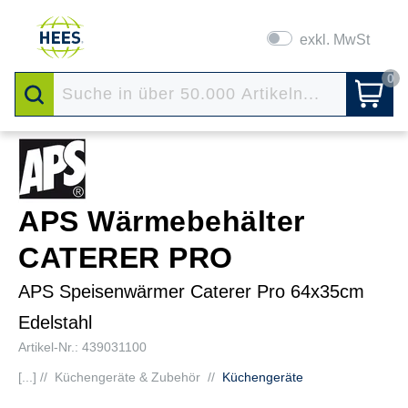
exkl. MwSt
0
APS Wärmebehälter
CATERER PRO
APS Speisenwärmer Caterer Pro 64x35cm
Edelstahl
Artikel-Nr.: 439031100
[...] //
Küchengeräte & Zubehör
//
Küchengeräte