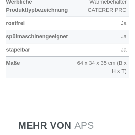
Werbliche
Wärmebehälter
Produkttypbezeichnung
CATERER PRO
rostfrei
Ja
spülmaschinengeeignet
Ja
stapelbar
Ja
Maße
64 x 34 x 35 cm (B x
H x T)
MEHR VON
APS