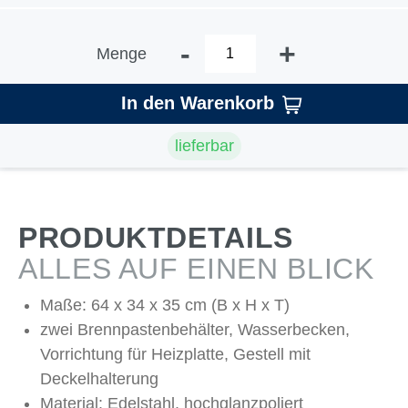
-
+
Menge
In den Warenkorb
lieferbar
PRODUKTDETAILS
ALLES AUF EINEN BLICK
Maße: 64 x 34 x 35 cm (B x H x T)
zwei Brennpastenbehälter, Wasserbecken,
Vorrichtung für Heizplatte, Gestell mit
Deckelhalterung
Material: Edelstahl, hochglanzpoliert