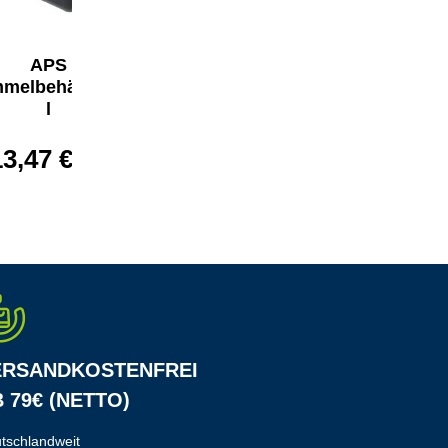
APS
APS
melbehälter 13
Sammelbehälter 42
l
l
13,47 €*
24,89 €*
ERSANDKOSTENFREI
 79€ (NETTO)
tschlandweit