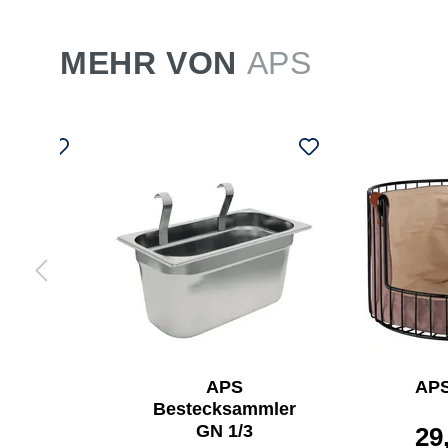
MEHR VON
APS
pender
APS
APS
EASY
Bestecksammler
GN 1/3
29