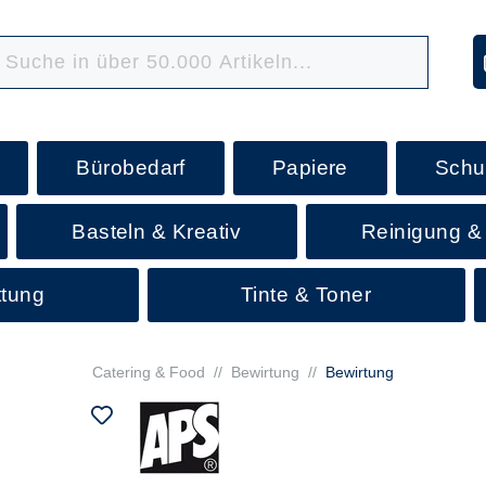
Bürobedarf
Papiere
Schu
Basteln & Kreativ
Reinigung &
ttung
Tinte & Toner
Catering & Food
//
Bewirtung
//
Bewirtung