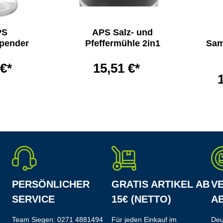
PS
APS Salz- und
pender
Pfeffermühle 2in1
Sam
 €*
15,51 €*
PERSÖNLICHER
GRATIS ARTIKEL AB
V
SERVICE
15€ (NETTO)
AB
Team Siegen:
0271 4881494
Für jeden Einkauf im
Deu