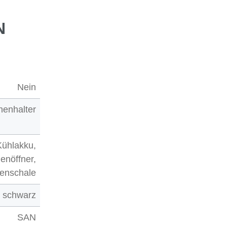
N
Nein
henhalter
 Kühlakku,
enöffner,
enschale
schwarz
SAN