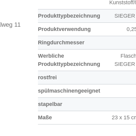
Kunststoff/
Produkttypbezeichnung
SIEGER
lweg 11
Produktverwendung
0,25
Ringdurchmesser
Werbliche
Flasc
Produkttypbezeichnung
SIEGER
rostfrei
spülmaschinengeeignet
stapelbar
Maße
23 x 15 c