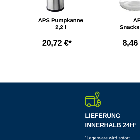
ett
APS Pumpkanne
A
2,2 l
Snacks
20,72 €*
8,46
LIEFERUNG
INNERHALB 24H¹
¹Lagerware wird sofort