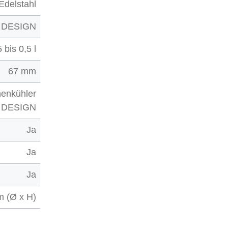
Edelstahl
 DESIGN
 bis 0,5 l
67 mm
henkühler
 DESIGN
Ja
Ja
Ja
m (Ø x H)