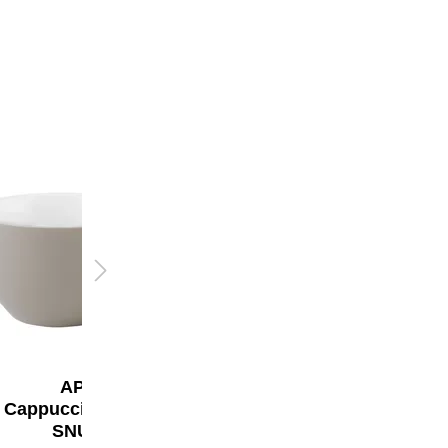
APS
APS
Cappuccinotasse
Espressotasse
SNUG
SNUG