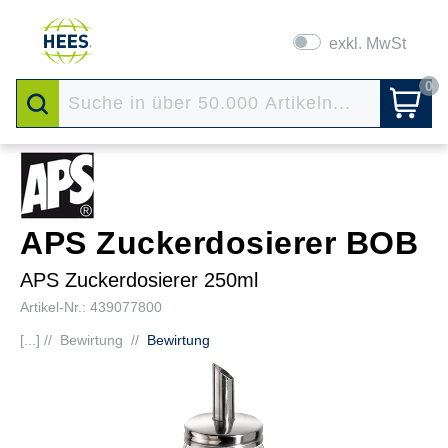
exkl. MwSt
0
APS Zuckerdosierer BOB
APS Zuckerdosierer 250ml
Artikel-Nr.: 439077800
[...] //
Bewirtung
//
Bewirtung