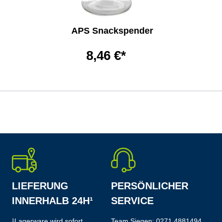
APS Snackspender
8,46 €*
LIEFERUNG
PERSÖNLICHER
INNERHALB 24H¹
SERVICE
¹Lagerware wird sofort
Team Siegen:
0271 4881494