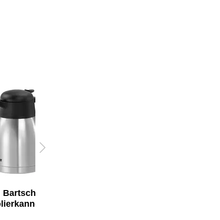
Bartscher
Cent Isolierkanne
lierkanne 1,5 l
Classic