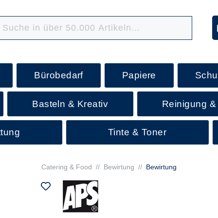
Bürobedarf
Papiere
Schu
Basteln & Kreativ
Reinigung &
ttung
Tinte & Toner
Catering & Food
//
Bewirtung
//
Bewirtung