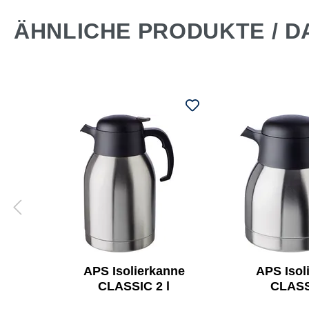
ÄHNLICHE PRODUKTE / D
ne
APS Isolierkanne
APS Isol
l
CLASSIC 2 l
CLASS