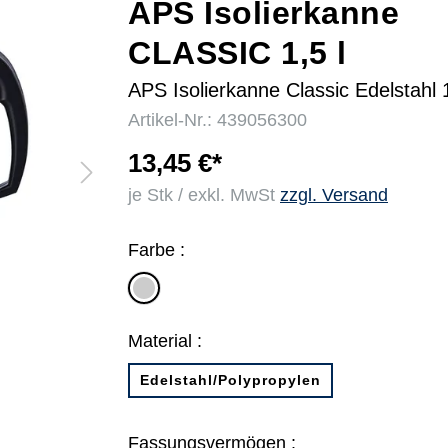
APS Isolierkanne
CLASSIC 1,5 l
r
APS Isolierkanne Classic Edelstahl 1
Artikel-Nr.: 439056300
13,45 €*
je Stk / exkl. MwSt
zzgl. Versand
Farbe :
silber
Material :
Edelstahl/Polypropylen
Fassungsvermögen :