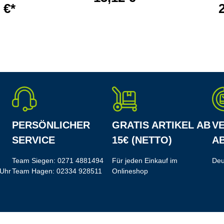
 €*
PERSÖNLICHER
GRATIS ARTIKEL AB
V
SERVICE
15€ (NETTO)
AB
Team Siegen:
0271 4881494
Für jeden Einkauf im
Deu
 Uhr
Team Hagen:
02334 928511
Onlineshop