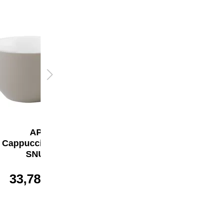
APS
APS
Cappuccinotasse
Espressotasse
SNUG
SNUG
33,78 €*
17,51 €*