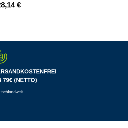
28,14 €*
25,38 €*
ERSANDKOSTENFREI
 79€ (NETTO)
tschlandweit