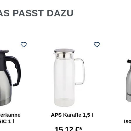
AS PASST DAZU
ierkanne
APS Karaffe 1,5 l
IC 1 l
Iso
15,12 €*