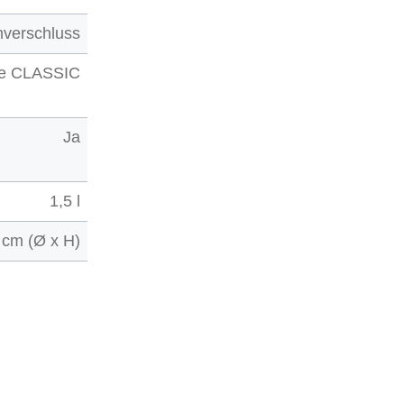
hverschluss
ne CLASSIC
Ja
1,5 l
 cm (Ø x H)