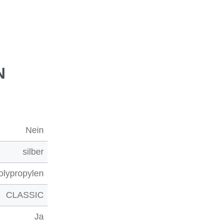
N
Nein
silber
olypropylen
CLASSIC
Ja