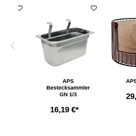
pender
APS
APS
& EASY
Bestecksammler
GN 1/3
29
€*
16,19 €*