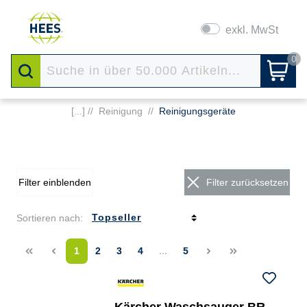
exkl. MwSt
0
[...] //
Reinigung
//
Reinigungsgeräte
Filter einblenden
Filter zurücksetzen
Sortieren nach:
<<
<
1
2
3
4
...
5
>
>>