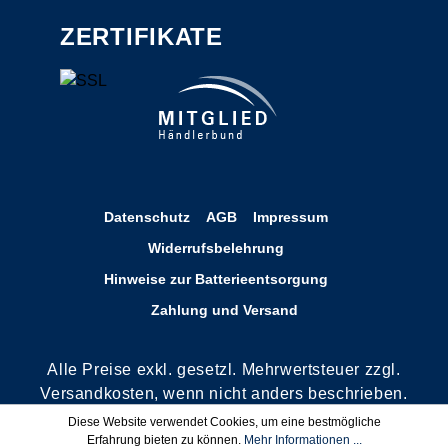
ZERTIFIKATE
Datenschutz
AGB
Impressum
Widerrufsbelehrung
Hinweise zur Batterieentsorgung
Zahlung und Versand
Alle Preise exkl. gesetzl. Mehrwertsteuer zzgl.
Versandkosten, wenn nicht anders beschrieben.
**Rechnungskauf nur für Bestandskunden oder
Diese Website verwendet Cookies, um eine bestmögliche
nach positiver Bonitätsauskunft. Wir behalten
Erfahrung bieten zu können.
Mehr Informationen ...