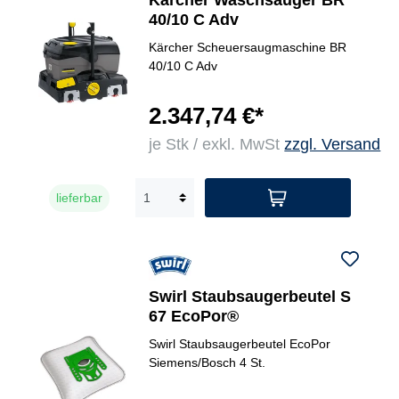
Kärcher Waschsauger BR
40/10 C Adv
Kärcher Scheuersaugmaschine BR
40/10 C Adv
2.347,74 €*
je Stk / exkl. MwSt
zzgl. Versand
lieferbar
Swirl Staubsaugerbeutel S
67 EcoPor®
Swirl Staubsaugerbeutel EcoPor
Siemens/Bosch 4 St.