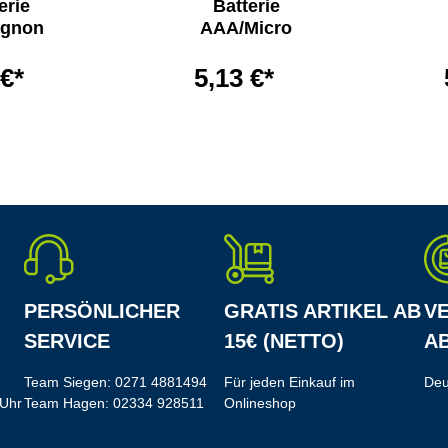
erie
Batterie
ignon
AAA/Micro
 €*
5,13 €*
PERSÖNLICHER
GRATIS ARTIKEL AB
V
SERVICE
15€ (NETTO)
AB
Team Siegen:
0271 4881494
Für jeden Einkauf im
Deu
 Uhr
Team Hagen:
02334 928511
Onlineshop