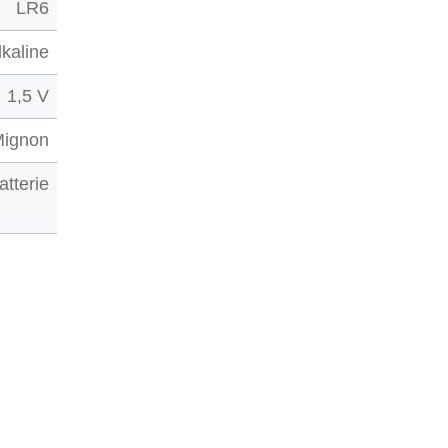
LR6
lkaline
1,5 V
Mignon
atterie