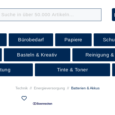
Bürobedarf
Papiere
Schu
Basteln & Kreativ
Reinigung &
ttung
Tinte & Toner
Technik
//
Energieversorgung
//
Batterien & Akkus