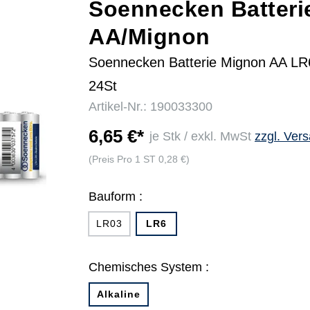
Soennecken Batteri
AA/Mignon
r
Soennecken Batterie Mignon AA LR
24St
Artikel-Nr.: 190033300
6,65 €*
je Stk / exkl. MwSt
zzgl. Ver
(Preis Pro 1 ST 0,28 €)
Bauform :
LR03
LR6
Chemisches System :
Alkaline