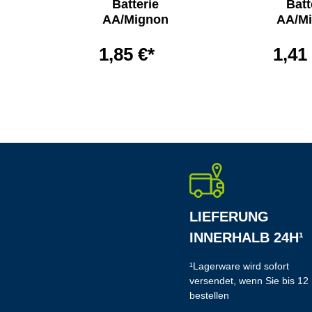
ne
Batterie
Batt
AA/Mignon
AA/M
1,85 €*
1,41
LIEFERUNG
INNERHALB 24H¹
¹Lagerware wird sofort
versendet, wenn Sie bis 12
bestellen