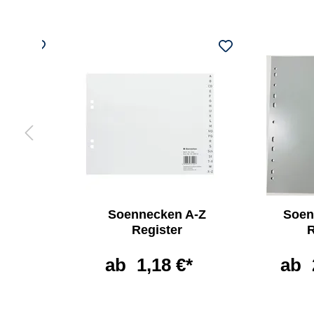
ken
Soennecken A-Z
Soen
e
Register
R
non
ab
1,18 €*
ab
*