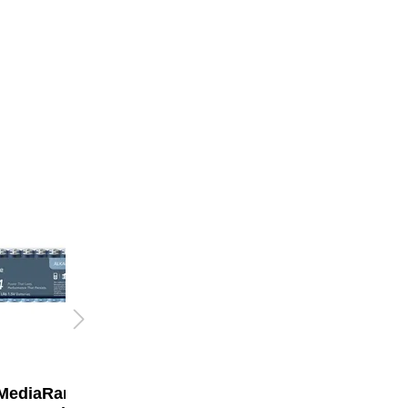
MediaRange
Energizer®