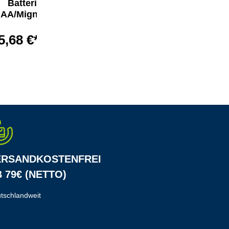
Batterie
Batterie Alkaline
AA/Mignon
Power
5,68 €*
5,36 €*
ERSANDKOSTENFREI
 79€ (NETTO)
tschlandweit