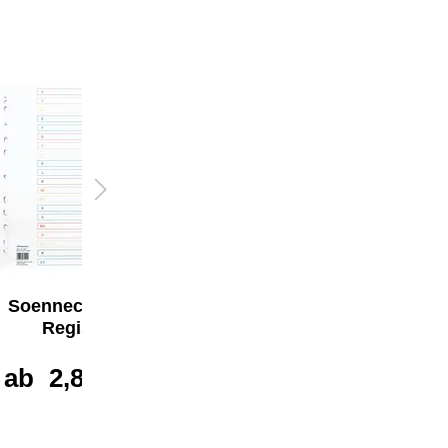
Soennecken A-Z
Soennecken A-Z
Register
Register
ab
2,87 €*
ab
1,54 €*