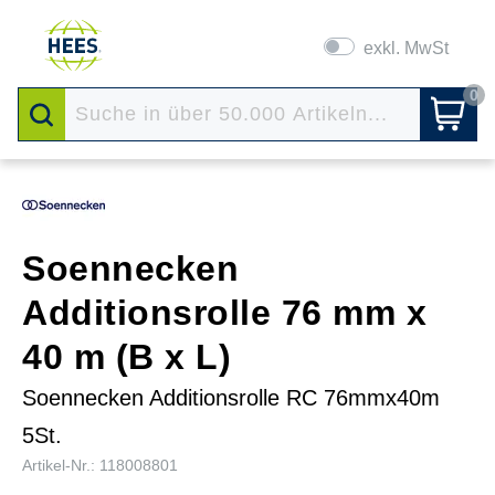
exkl. MwSt
0
Soennecken
Additionsrolle 76 mm x
40 m (B x L)
Soennecken Additionsrolle RC 76mmx40m
5St.
Artikel-Nr.: 118008801