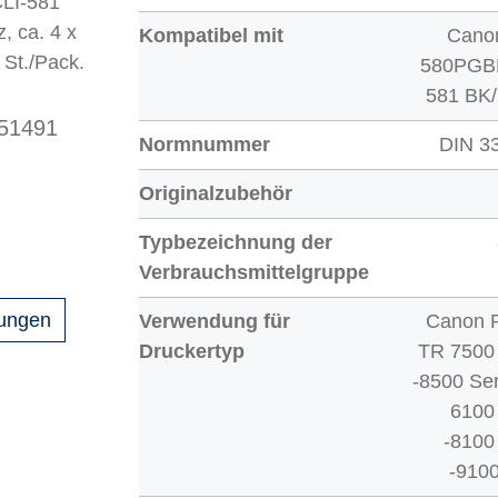
LI-581
, ca. 4 x
Kompatibel mit
Cano
 St./Pack.
580PGBK
581 BK
 51491
Normnummer
DIN 3
Originalzubehör
Typbezeichnung der
Verbrauchsmittelgruppe
gungen
Verwendung für
Canon 
Druckertyp
TR 7500 
-8500 Ser
6100 
-8100
-9100