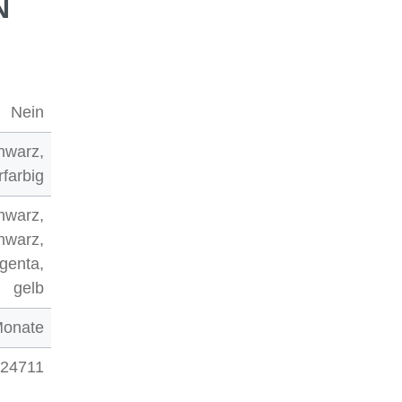
N
Nein
hwarz,
farbig
hwarz,
hwarz,
genta,
gelb
Monate
 24711