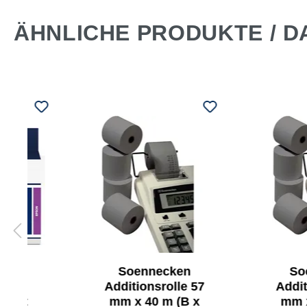
ÄHNLICHE PRODUKTE / D
ken
Soennecken
So
rone
Additionsrolle 57
Addit
l mit
mm x 40 m (B x
mm x