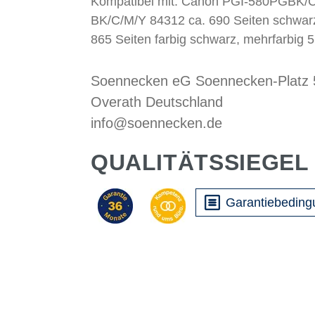
Kompatibel mit: Canon PGI-580PGBK/C
BK/C/M/Y 84312 ca. 690 Seiten schwarz
865 Seiten farbig schwarz, mehrfarbig 5
Soennecken eG Soennecken-Platz
Overath Deutschland
info@soennecken.de
QUALITÄTSSIEGEL
Garantiebedin