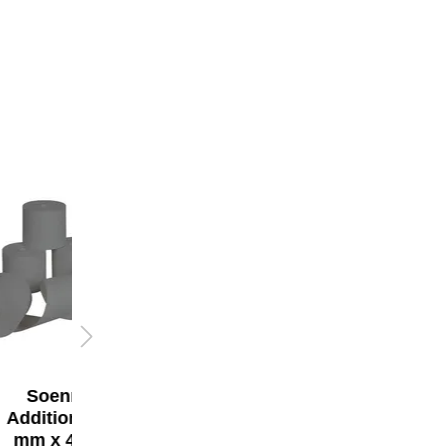
Soennecken
Soennecken
Additionsrolle 44
Tintenpatrone
mm x 45 m (B x
Kompatibel mit