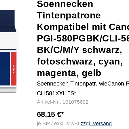
Soennecken
Tintenpatrone
r
Kompatibel mit Can
PGI-580PGBK/CLI-5
BK/C/M/Y schwarz,
fotoschwarz, cyan,
magenta, gelb
Soennecken Tintenpatr. wieCanon 
CLI581XXL 5St
Artikel-Nr.: 101075692
68,15 €*
je Stk / exkl. MwSt
zzgl. Versand