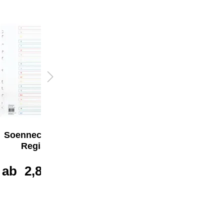
Soennecken A-Z
Soennecken A-Z
Register
Register
ab
2,87 €*
ab
1,54 €*