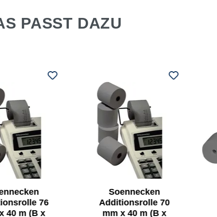
AS PASST DAZU
ennecken
Soennecken
ionsrolle 76
Additionsrolle 70
 40 m (B x
mm x 40 m (B x