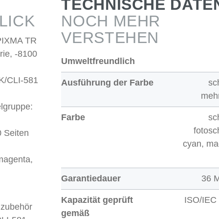
TECHNISCHE DATE
LICK
NOCH MEHR
VERSTEHEN
 PIXMA TR
rie, -8100
Umweltfreundlich
K/CLI-581
Ausführung der Farbe
sc
mehr
lgruppe:
Farbe
sc
fotosc
0 Seiten
cyan, ma
magenta,
Garantiedauer
36 
Kapazität geprüft
ISO/IEC
lzubehör
gemäß