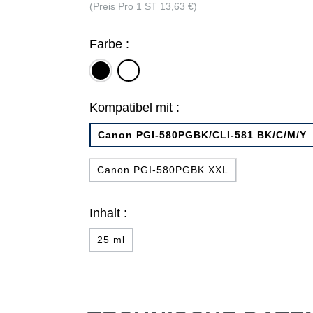
(Preis Pro 1 ST 13,63 €)
Farbe :
schwarz
schwarz,
fotoschwarz,
cyan,
Kompatibel mit :
magenta,
gelb
Canon PGI-580PGBK/CLI-581 BK/C/M/Y
Canon PGI-580PGBK XXL
Inhalt :
25 ml