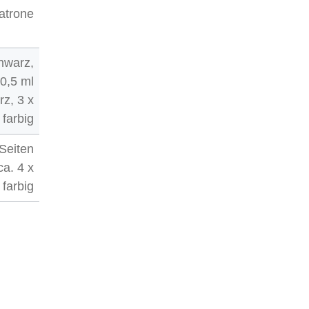
atrone
hwarz,
0,5 ml
rz, 3 x
 farbig
 Seiten
ca. 4 x
 farbig