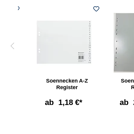
ken
Soennecken A-Z
Soen
e
Register
R
non
ab
1,18 €*
ab
*