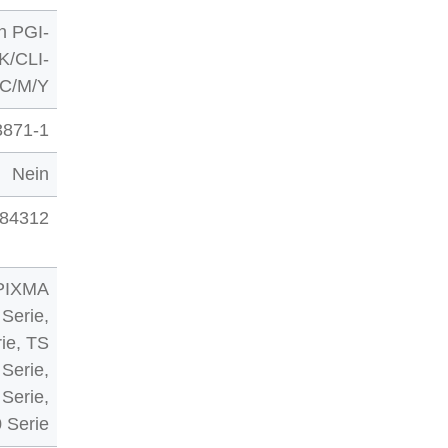
n PGI-
/CLI-
/C/M/Y
3871-1
Nein
84312
PIXMA
Serie,
ie, TS
Serie,
 Serie,
 Serie