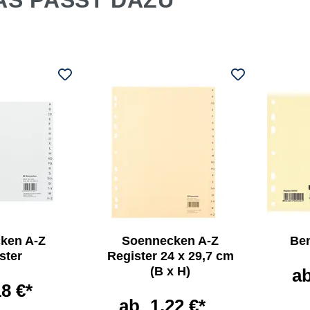
AS PASST DAZU
ken A-Z
Soennecken A-Z
Ben
ster
Register 24 x 29,7 cm
(B x H)
a
18 €*
ab
1,22 €*