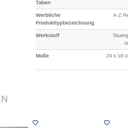
Taben
Werbliche
A-Z Re
Produkttypbezeichnung
Werkstoff
Tauenp
r
Maße
24 x 18 c
EN