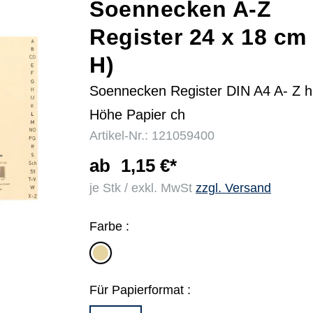
Soennecken A-Z
Register 24 x 18 cm 
r
H)
Soennecken Register DIN A4 A- Z h
Höhe Papier ch
Artikel-Nr.: 121059400
ab
1,15 €*
je Stk / exkl. MwSt
zzgl. Versand
Farbe :
chamois
Für Papierformat :