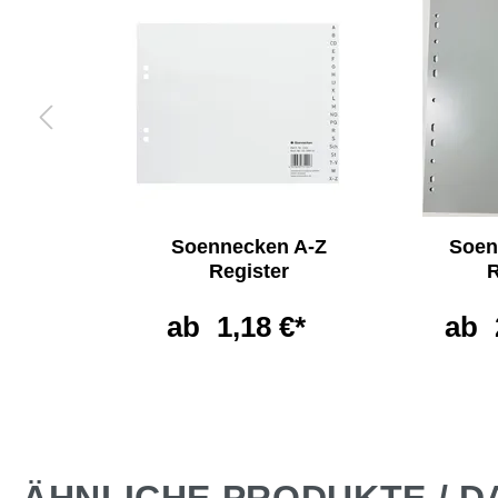
ken
Soennecken A-Z
Soen
e
Register
R
non
ab
1,18 €*
ab
*