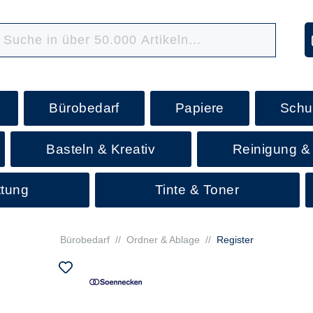
Bürobedarf
Papiere
Schu
Basteln & Kreativ
Reinigung &
ttung
Tinte & Toner
Bürobedarf
//
Ordner & Ablage
//
Register