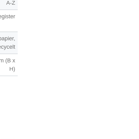
A-Z
gister
apier,
ecycelt
m (B x
H)