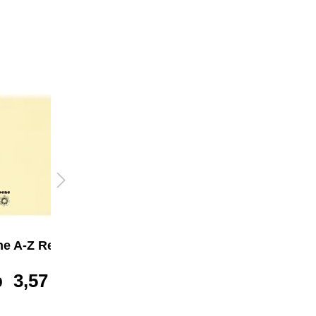
e A-Z Register
Soennecken A-Z
Register
b
3,57 €*
ab
2,87 €*