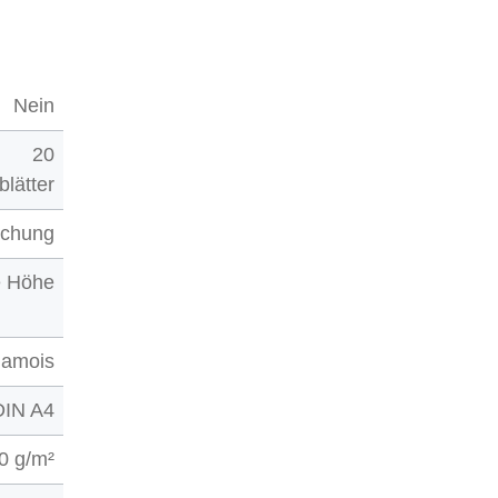
Nein
20
blätter
ochung
e Höhe
hamois
DIN A4
0 g/m²