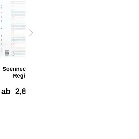
Soennecken A-Z
Soennecken A-Z
Register
Register
ab
2,87 €*
ab
1,54 €*