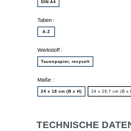
DIN A4
Taben :
A-Z
Werkstoff :
Tauenpapier, recycelt
Maße :
24 x 18 cm (B x H)
24 x 29,7 cm (B x 
TECHNISCHE DATE