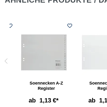
ÄHNLICHE PRODUKTE / D
Soennecken A-Z
Soennec
r
Register
Regi
ab
1,13 €*
ab
1,