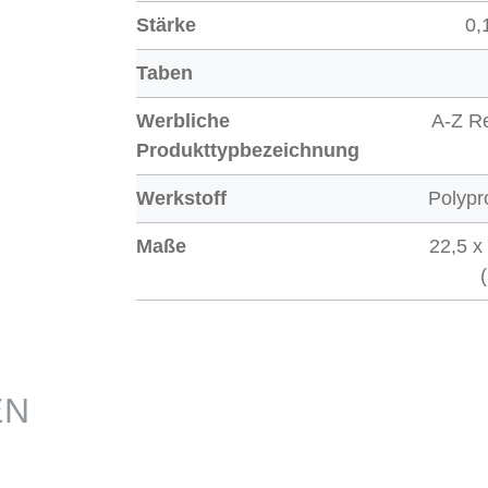
Stärke
0,
Taben
Werbliche
A-Z Re
Produkttypbezeichnung
Werkstoff
Polypr
Maße
22,5 x
EN