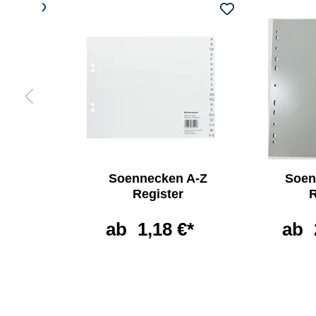
ken
Soennecken A-Z
Soen
e
Register
R
non
ab
1,18 €*
ab
*