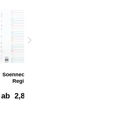
Soennecken A-Z
Soennecken A-Z
Register
Register
ab
2,87 €*
ab
1,54 €*