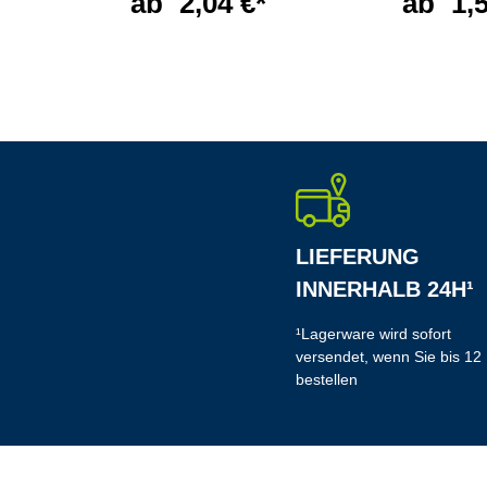
ab
2,04 €*
ab
1,
LIEFERUNG
INNERHALB 24H¹
¹Lagerware wird sofort
versendet, wenn Sie bis 12
bestellen