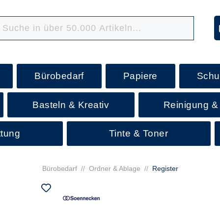
Bürobedarf
Papiere
Schu
Basteln & Kreativ
Reinigung &
ttung
Tinte & Toner
Bürobedarf
//
Ordner & Ablage
//
Register