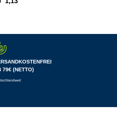
b
1,13 €*
ab
2,87 €*
ERSANDKOSTENFREI
 79€ (NETTO)
tschlandweit