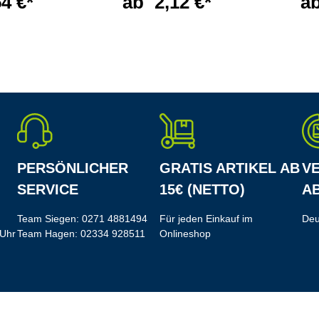
54 €*
ab
2,12 €*
a
PERSÖNLICHER
GRATIS ARTIKEL AB
V
SERVICE
15€ (NETTO)
AB
Team Siegen:
0271 4881494
Für jeden Einkauf im
Deu
 Uhr
Team Hagen:
02334 928511
Onlineshop