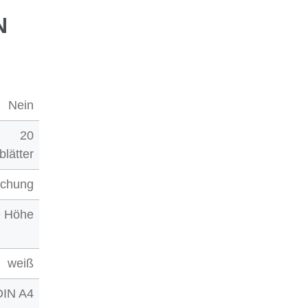
N
Nein
20
blätter
ochung
e Höhe
weiß
DIN A4