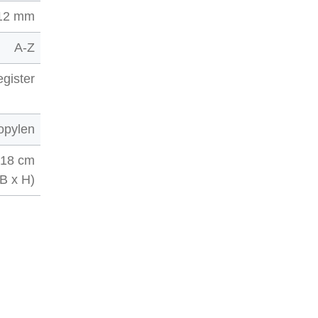
12 mm
A-Z
gister
opylen
 18 cm
(B x H)