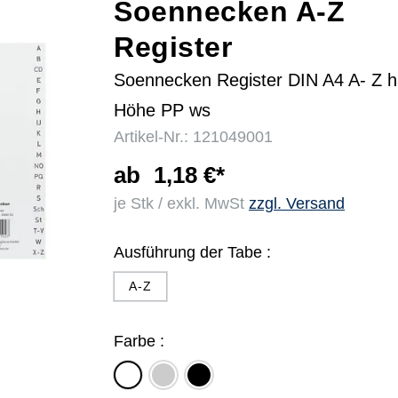
Soennecken A-Z
Register
r
Soennecken Register DIN A4 A- Z h
Höhe PP ws
Artikel-Nr.: 121049001
ab
1,18 €*
je Stk / exkl. MwSt
zzgl. Versand
Ausführung der Tabe :
A-Z
Farbe :
grau
schwarz
weiß