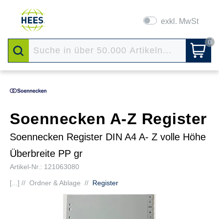
exkl. MwSt
0
Soennecken A-Z Register
Soennecken Register DIN A4 A- Z volle Höhe
Überbreite PP gr
Artikel-Nr.: 121063080
[...] //
Ordner & Ablage
//
Register