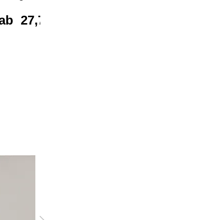
ab
27,77 €*
ab
4,38 €*