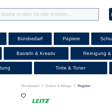
Bürobedarf
Papiere
Schu
Basteln & Kreativ
Reinigung &
ttung
Tinte & Toner
Bürobedarf
//
Ordner & Ablage
//
Register