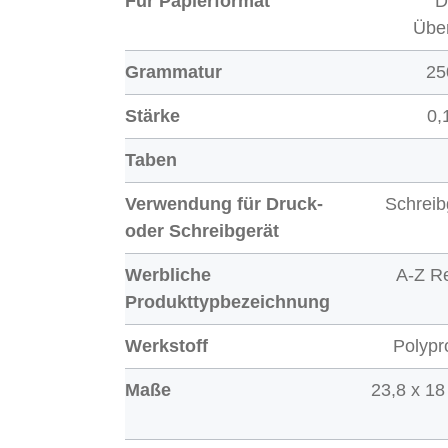
Für Papierformat
D
Über
Grammatur
25
Stärke
0,
Taben
Verwendung für Druck-
Schreib
oder Schreibgerät
Werbliche
A-Z Re
Produkttypbezeichnung
Werkstoff
Polypr
Maße
23,8 x 18