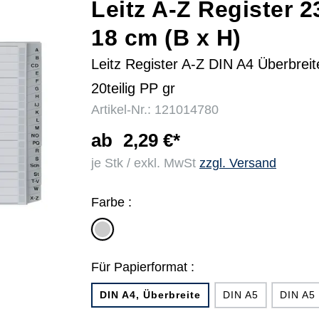
Leitz A-Z Register 2
18 cm (B x H)
r
Leitz Register A-Z DIN A4 Überbreit
20teilig PP gr
Artikel-Nr.: 121014780
ab
2,29 €*
je Stk / exkl. MwSt
zzgl. Versand
Farbe :
grau
Für Papierformat :
DIN A4, Überbreite
DIN A5
DIN A5