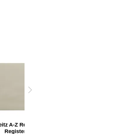
eitz A-Z Register 120
Leitz A-Z Register 16,5
Registerblätter
x 21 cm (B x H)