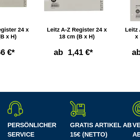
egister 24 x
Leitz A-Z Register 24 x
Leitz
(B x H)
18 cm (B x H)
x
66 €*
ab
1,41 €*
a
PERSÖNLICHER
GRATIS ARTIKEL AB
V
SERVICE
15€ (NETTO)
AB