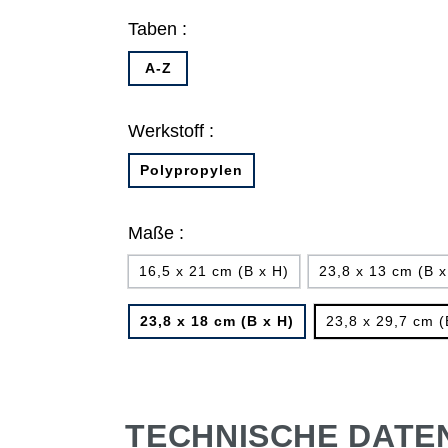
Taben :
A-Z
Werkstoff :
Polypropylen
Maße :
16,5 x 21 cm (B x H)
23,8 x 13 cm (B x
23,8 x 18 cm (B x H)
23,8 x 29,7 cm (
TECHNISCHE DATE