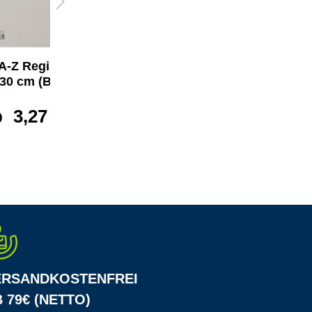
 A-Z Register 22,5
Soennecken A-Z
 30 cm (B x H)
Register
b
3,27 €*
ab
2,12 €*
ERSANDKOSTENFREI
 79€ (NETTO)