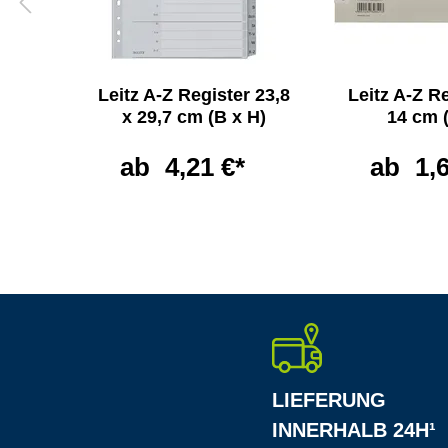
-Z
Leitz A-Z Register 23,8
Leitz A-Z R
A5
x 29,7 cm (B x H)
14 cm 
ab
4,21 €*
ab
1,
LIEFERUNG
INNERHALB 24H¹