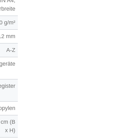
IN A4,
breite
0 g/m²
12 mm
A-Z
geräte
gister
opylen
 cm (B
x H)