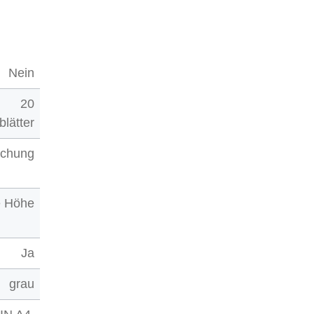
Nein
20
blätter
ochung
e Höhe
Ja
grau