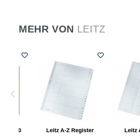
MEHR VON
LEITZ
ster 360
Leitz A-Z Register
Leitz
ätter