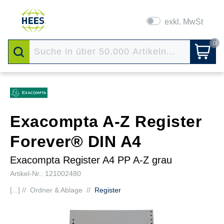
exkl. MwSt
0
Exacompta A-Z Register
Forever® DIN A4
Exacompta Register A4 PP A-Z grau
Artikel-Nr.: 121002480
[...] //
Ordner & Ablage
//
Register