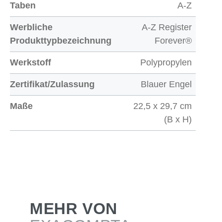
Taben
A-Z
Werbliche
A-Z Register
Produkttypbezeichnung
Forever®
Werkstoff
Polypropylen
Zertifikat/Zulassung
Blauer Engel
Maße
22,5 x 29,7 cm
(B x H)
MEHR VON