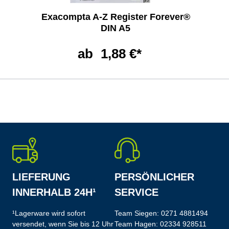
Exacompta A-Z Register Forever®
DIN A5
ab
1,88 €*
LIEFERUNG
PERSÖNLICHER
INNERHALB 24H¹
SERVICE
¹Lagerware wird sofort
Team Siegen:
0271 4881494
versendet, wenn Sie bis 12 Uhr
Team Hagen:
02334 928511