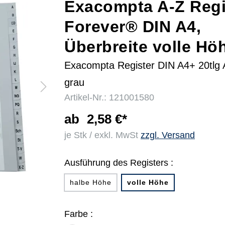
Exacompta A-Z Regi
Forever® DIN A4,
r
Überbreite volle Hö
Exacompta Register DIN A4+ 20tlg
grau
Artikel-Nr.: 121001580
ab
2,58 €*
je Stk / exkl. MwSt
zzgl. Versand
Ausführung des Registers :
halbe Höhe
volle Höhe
Farbe :