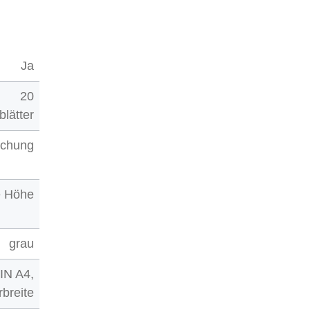
Ja
20
blätter
ochung
e Höhe
grau
IN A4,
breite