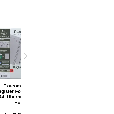
Exacompta A-Z
Exacompta A-Z
egister Forever® DIN
Register Forever® DIN
A4, Überbreite volle
A5
Höhe
ab
1,88 €*