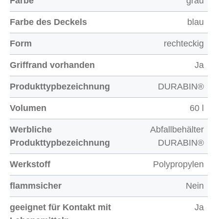
Farbe
grau
Farbe des Deckels
blau
Form
rechteckig
Griffrand vorhanden
Ja
Produkttypbezeichnung
DURABIN®
Volumen
60 l
Werbliche
Abfallbehälter
Produkttypbezeichnung
DURABIN®
Werkstoff
Polypropylen
flammsicher
Nein
geeignet für Kontakt mit
Ja