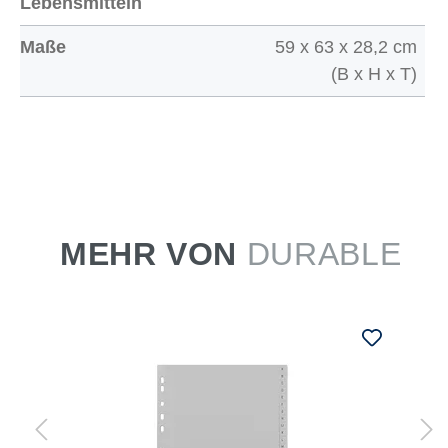
Lebensmitteln
Maße
59 x 63 x 28,2 cm
(B x H x T)
MEHR VON
DURABLE