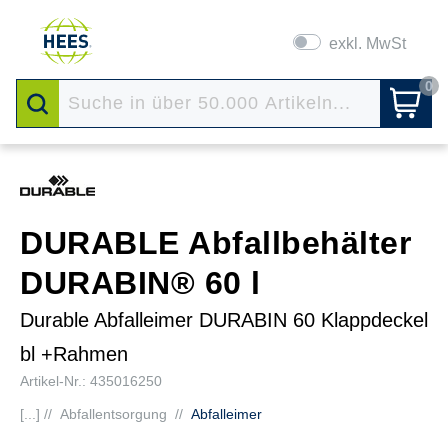
exkl. MwSt
0
DURABLE Abfallbehälter
DURABIN® 60 l
Durable Abfalleimer DURABIN 60 Klappdeckel
bl +Rahmen
Artikel-Nr.: 435016250
[...] //
Abfallentsorgung
//
Abfalleimer