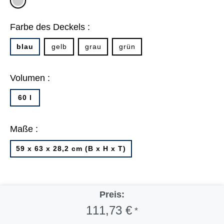
grau
Farbe des Deckels :
blau
gelb
grau
grün
Volumen :
60 l
Maße :
59 x 63 x 28,2 cm (B x H x T)
Preis:
111,73 €
*