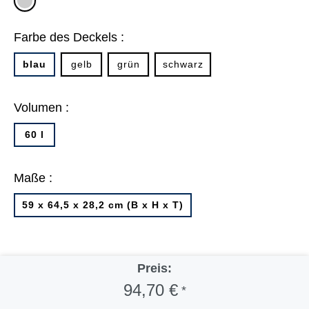
grau
Farbe des Deckels :
blau
gelb
grün
schwarz
Volumen :
60 l
Maße :
59 x 64,5 x 28,2 cm (B x H x T)
Preis:
94,70 €
*