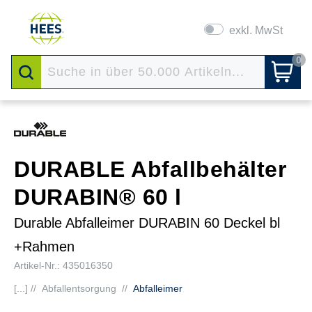
exkl. MwSt
0
DURABLE Abfallbehälter
DURABIN® 60 l
Durable Abfalleimer DURABIN 60 Deckel bl
+Rahmen
Artikel-Nr.: 435016350
[...] //
Abfallentsorgung
//
Abfalleimer