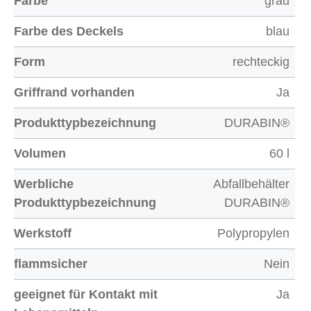
Farbe
grau
Farbe des Deckels
blau
Form
rechteckig
Griffrand vorhanden
Ja
Produkttypbezeichnung
DURABIN®
Volumen
60 l
Werbliche
Abfallbehälter
Produkttypbezeichnung
DURABIN®
Werkstoff
Polypropylen
flammsicher
Nein
geeignet für Kontakt mit
Ja