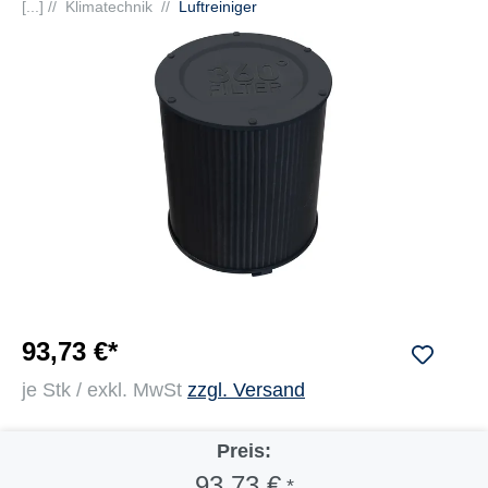
[...] //
Klimatechnik
//
Luftreiniger
93,73 €*
je Stk / exkl. MwSt
zzgl. Versand
Preis:
93,73 €
*