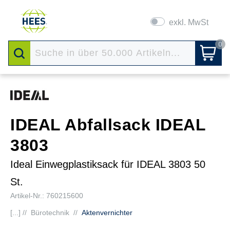
exkl. MwSt
0
IDEAL Abfallsack IDEAL
3803
Ideal Einwegplastiksack für IDEAL 3803 50
St.
Artikel-Nr.: 760215600
[...] //
Bürotechnik
//
Aktenvernichter