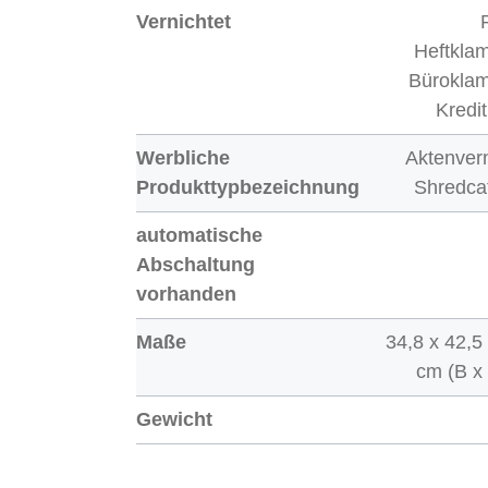
Vernichtet
Heftkla
Bürokla
Kredi
Werbliche
Aktenvern
Produkttypbezeichnung
Shredca
automatische
Abschaltung
vorhanden
Maße
34,8 x 42,5
cm (B x
Gewicht