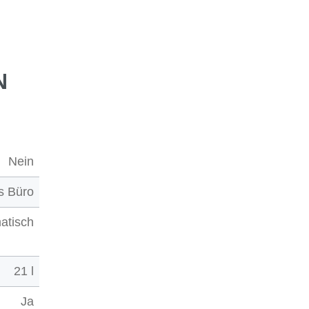
N
Nein
s Büro
atisch
21 l
Ja