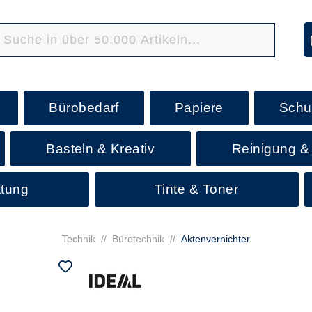
Bürobedarf
Papiere
Schu
Basteln & Kreativ
Reinigung &
ttung
Tinte & Toner
Technik
//
Bürotechnik
//
Aktenvernichter