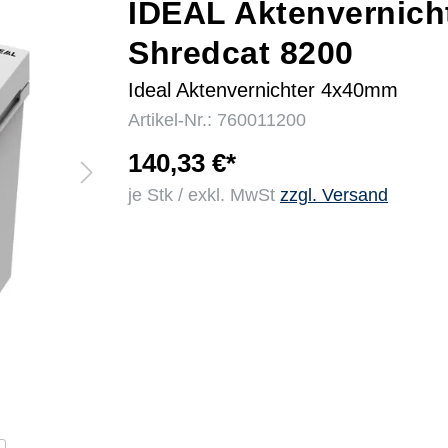
IDEAL Aktenvernich
Shredcat 8200
r
Ideal Aktenvernichter 4x40mm
Artikel-Nr.: 760011200
140,33 €*
je Stk / exkl. MwSt
zzgl. Versand