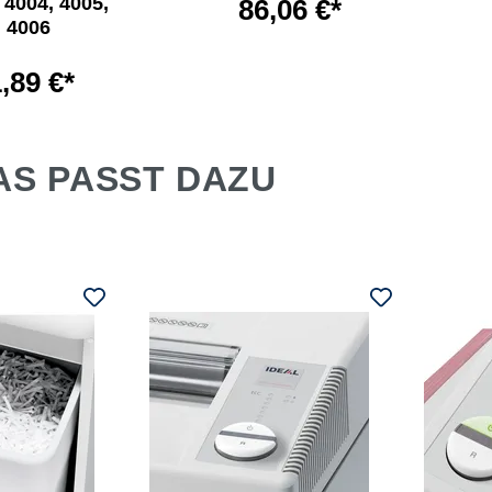
 4004, 4005,
86,06 €*
4006
,89 €*
AS PASST DAZU