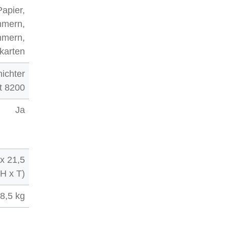
Papier,
mmern,
mmern,
tkarten
ichter
t 8200
Ja
 x 21,5
 H x T)
8,5 kg