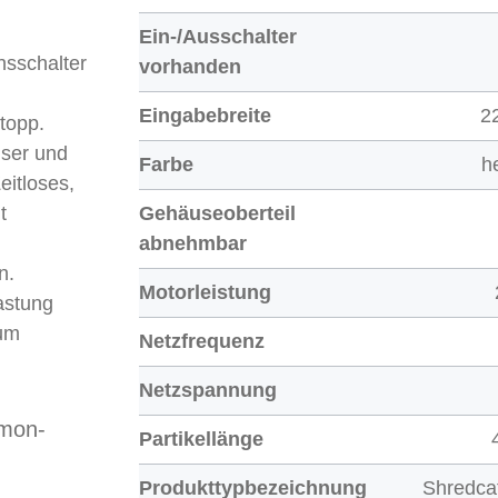
Ein-/Ausschalter
nsschalter
vorhanden
Eingabebreite
2
topp.
iser und
Farbe
h
eitloses,
t
Gehäuseoberteil
abnehmbar
n.
Motorleistung
astung
zum
Netzfrequenz
Netzspannung
imon-
Partikellänge
Produkttypbezeichnung
Shredca