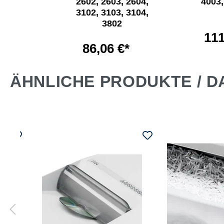
2602, 2603, 2604,
4003,
3102, 3103, 3104,
€*
3802
111
86,06 €*
ÄHNLICHE PRODUKTE / D