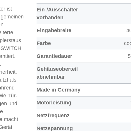
r ist
Ein-/Ausschalter
allgemeinen
vorhanden
en
Eingabebreite
4
iterte
pierstaus
Farbe
co
SY-SWITCH
ntiert.
Garantiedauer
5
L
Gehäuseoberteil
herheit:
abnehmbar
ützt als
ährend
Made in Germany
wie Tür-
Motorleistung
gen und
ie
Netzfrequenz
ke macht
Gerät
Netzspannung