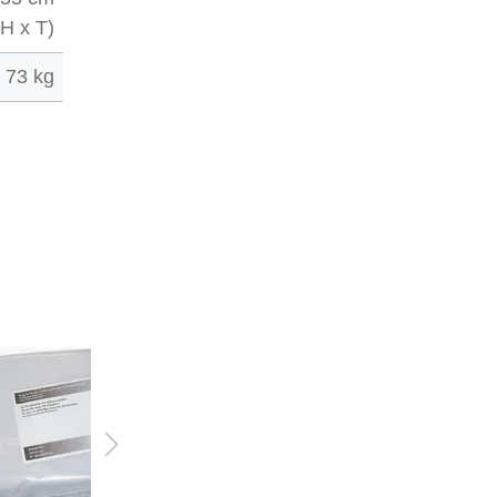
 H x T)
73 kg