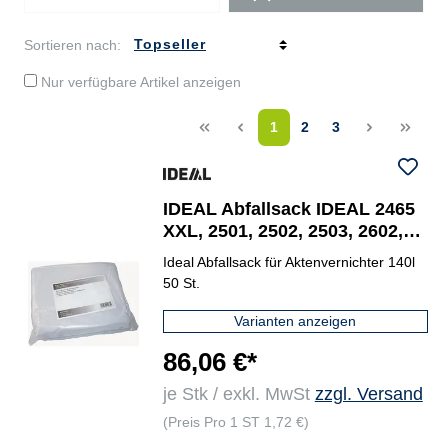
Sortieren nach:
Nur verfügbare Artikel anzeigen
<<
<
1
2
3
>
>>
IDEAL Abfallsack IDEAL 2465
XXL, 2501, 2502, 2503, 2602,
2603, 2604, 3102, 3103, 3104,
Ideal Abfallsack für Aktenvernichter 140l
3802
50 St.
Varianten anzeigen
86,06 €*
je Stk / exkl. MwSt
zzgl. Versand
(Preis Pro 1 ST 1,72 €)