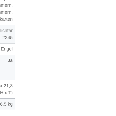
mmern,
mmern,
tkarten
ichter
2245
 Engel
Ja
 x 21,3
 H x T)
6,5 kg