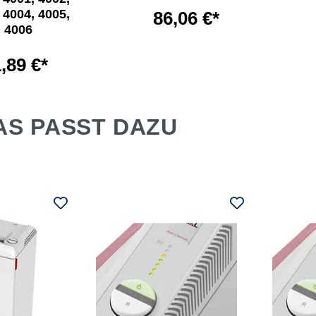
 4004, 4005,
86,06 €*
4006
,89 €*
AS PASST DAZU