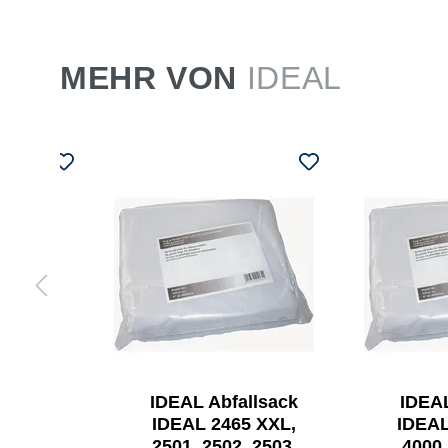
MEHR VON
IDEAL
L
IDEAL Abfallsack
IDEAL
chter
IDEAL 2465 XXL,
IDEAL
C
2501, 2502, 2503,
4000,