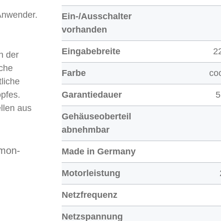
 Anwender.
Ein-/Ausschalter
vorhanden
Eingabebreite
2
n der
ache
Farbe
co
liche
pfes.
Garantiedauer
5
llen aus
Gehäuseoberteil
abnehmbar
imon-
Made in Germany
Motorleistung
Netzfrequenz
Netzspannung