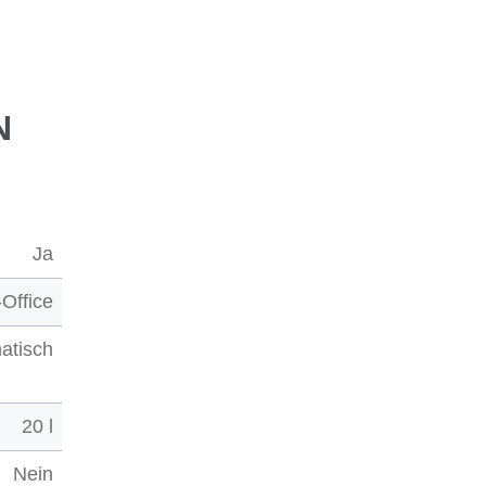
N
Ja
Office
atisch
20 l
Nein