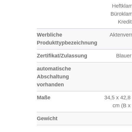
Heftkla
Bürokla
Kredi
Werbliche
Aktenvern
Produkttypbezeichnung
Zertifikat/Zulassung
Blauer
automatische
Abschaltung
vorhanden
Maße
34,5 x 42,8
cm (B x
Gewicht