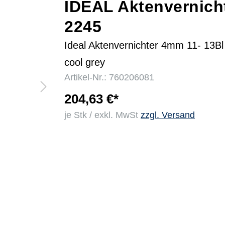
IDEAL Aktenvernich
2245
r
Ideal Aktenvernichter 4mm 11- 13Bl
cool grey
Artikel-Nr.: 760206081
204,63 €*
je Stk / exkl. MwSt
zzgl. Versand