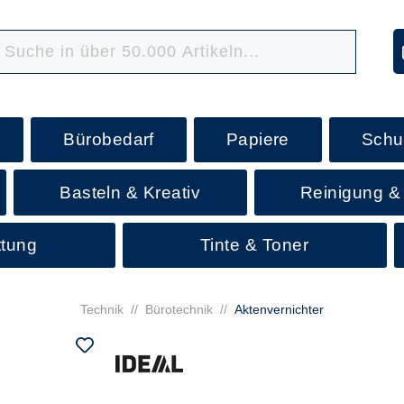
Bürobedarf
Papiere
Schu
Basteln & Kreativ
Reinigung &
ttung
Tinte & Toner
Technik
//
Bürotechnik
//
Aktenvernichter