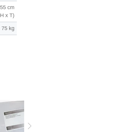
 55 cm
 H x T)
75 kg