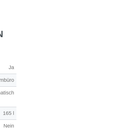
N
Ja
umbüro
atisch
165 l
Nein