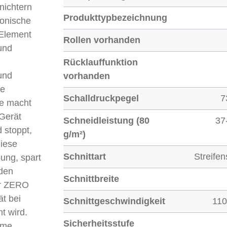
nichtern
Produkttypbezeichnung
ronische
 Element
Rollen vorhanden
und
Rücklauffunktion
und
vorhanden
ie
Schalldruckpegel
7
ke macht
Gerät
Schneidleistung (80
37
 stoppt,
g/m²)
Diese
Schnittart
Streifen
ung, spart
 den
Schnittbreite
er ZERO
t bei
Schnittgeschwindigkeit
11
t wird.
Sicherheitsstufe
hme