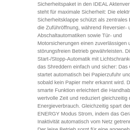
Sicherheitspaket in den IDEAL Aktenver
steht für maximale Sicherheit: Die elekt
Sicherheitsklappe schützt als zentrales
die Zuführöffnung, während Reversier- 
Abschaltautomatiken sowie Tür- und
Motorsicherungen einen zuverlässigen 
störungsfreien Betrieb gewährleisten. D
Start-/Stopp-Automatik mit Lichtschran
das Shreddern einfach und sicher: Das 
startet automatisch bei Papierzufuhr und
sobald kein Papier mehr erkannt wird. 
smarte Funktion erleichtert die Handhab
wertvolle Zeit und reduziert gleichzeitig
Energieverbrauch. Gleichzeitig spart d
ENERGY Modus Strom, indem das Gerä
Inaktivität automatisch vom Netz getrenn
Der leise Betrieb sorgt für eine angene