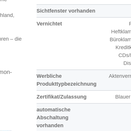
Sichtfenster vorhanden
hland,
Vernichtet
Heftkla
hren – die
Bürokla
Kredit
CDs/
Dis
imon-
Werbliche
Aktenvern
Produkttypbezeichnung
Zertifikat/Zulassung
Blauer
automatische
Abschaltung
vorhanden