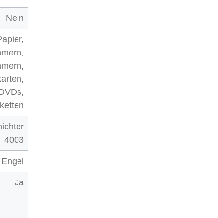
Nein
Papier,
mmern,
mmern,
karten,
DVDs,
ketten
ichter
4003
 Engel
Ja