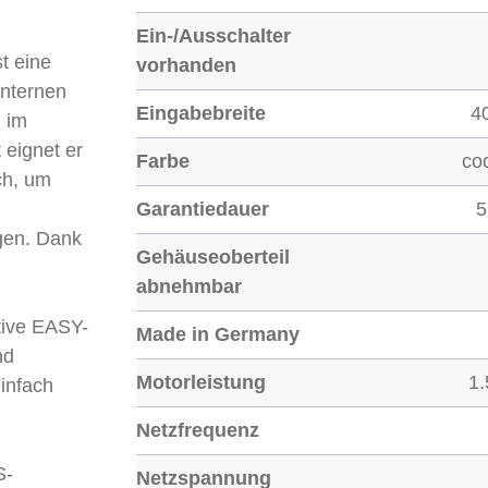
Ein-/Ausschalter
t eine
vorhanden
internen
Eingabebreite
4
 im
 eignet er
Farbe
co
ch, um
Garantiedauer
5
rgen. Dank
Gehäuseoberteil
abnehmbar
itive EASY-
Made in Germany
nd
Motorleistung
1
infach
Netzfrequenz
S-
Netzspannung