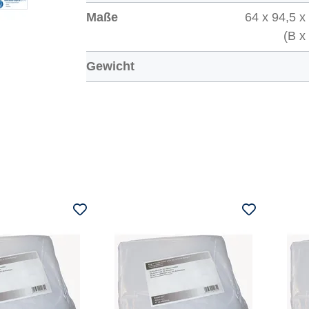
Maße
64 x 94,5 x
(B x
Gewicht