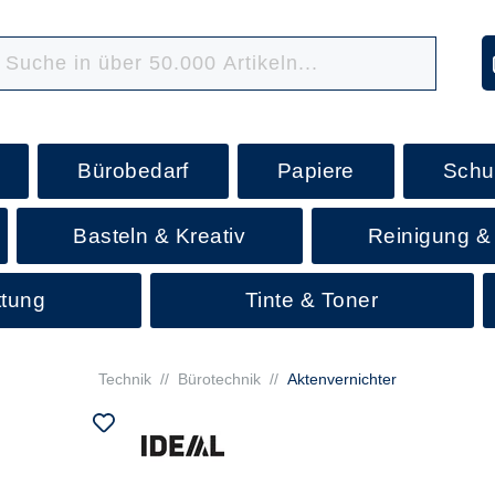
Bürobedarf
Papiere
Schu
Basteln & Kreativ
Reinigung &
ttung
Tinte & Toner
Technik
//
Bürotechnik
//
Aktenvernichter