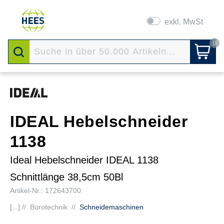
exkl. MwSt
0
IDEAL Hebelschneider
1138
Ideal Hebelschneider IDEAL 1138
Schnittlänge 38,5cm 50Bl
Artikel-Nr.: 172643700
[...] //
Bürotechnik
//
Schneidemaschinen