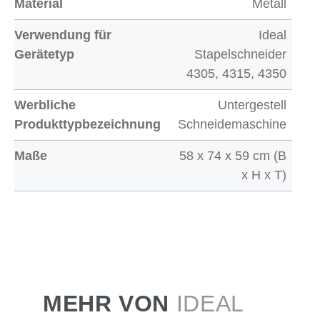
Material
Metall
Verwendung für
Ideal
Gerätetyp
Stapelschneider
4305, 4315, 4350
Werbliche
Untergestell
Produkttypbezeichnung
Schneidemaschine
Maße
58 x 74 x 59 cm (B
x H x T)
MEHR VON
IDEAL