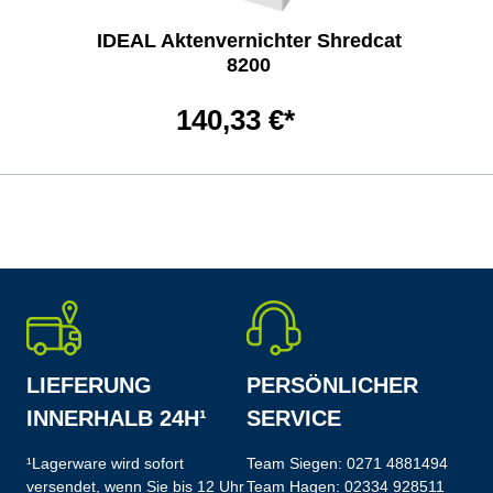
IDEAL Aktenvernichter Shredcat
8200
140,33 €*
LIEFERUNG
PERSÖNLICHER
INNERHALB 24H¹
SERVICE
¹Lagerware wird sofort
Team Siegen:
0271 4881494
versendet, wenn Sie bis 12 Uhr
Team Hagen:
02334 928511