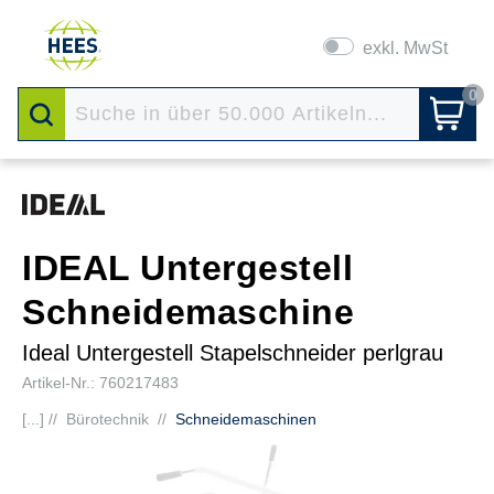
exkl. MwSt
0
IDEAL Untergestell
Schneidemaschine
Ideal Untergestell Stapelschneider perlgrau
Artikel-Nr.: 760217483
[...] //
Bürotechnik
//
Schneidemaschinen