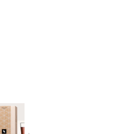
Nespresso
Cantuccini (120g)
5,59 €*