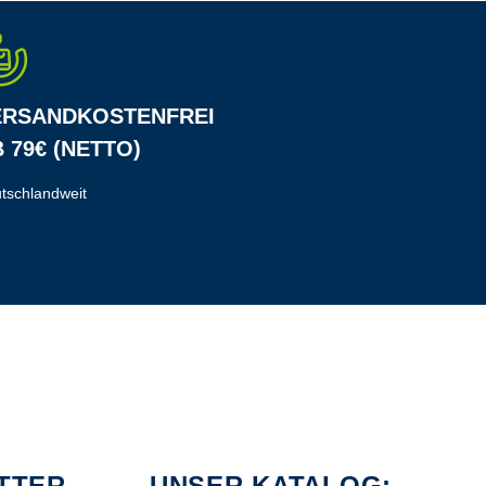
ERSANDKOSTENFREI
 79€ (NETTO)
tschlandweit
TTER
UNSER KATALOG: