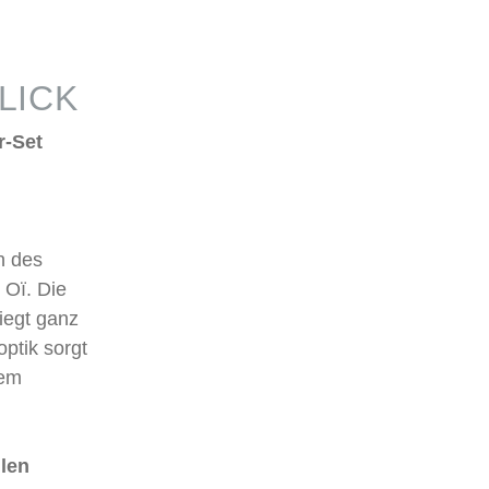
LICK
r-Set
n des
 Oï. Die
iegt ganz
optik sorgt
dem
llen