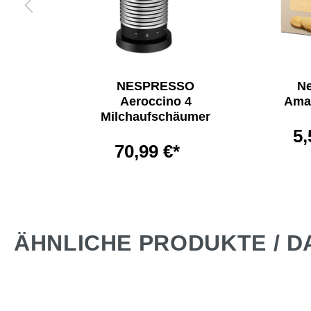
 €*
NESPRESSO
N
Aeroccino 4
Amar
Milchaufschäumer
5,
70,99 €*
ÄHNLICHE PRODUKTE / D