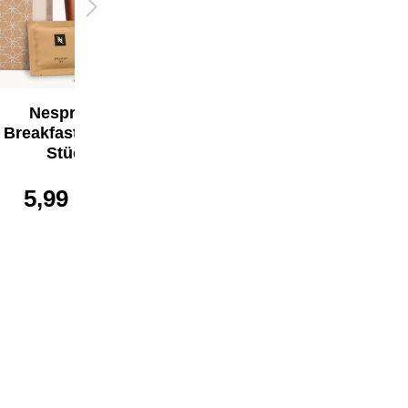
Nespresso
Breakfast Tee (25
Stück)
5,99 €*