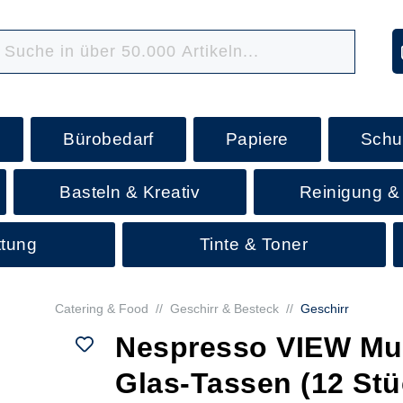
Bürobedarf
Papiere
Schu
Basteln & Kreativ
Reinigung &
ttung
Tinte & Toner
Catering & Food
//
Geschirr & Besteck
//
Geschirr
Nespresso VIEW M
Glas-Tassen (12 Stü