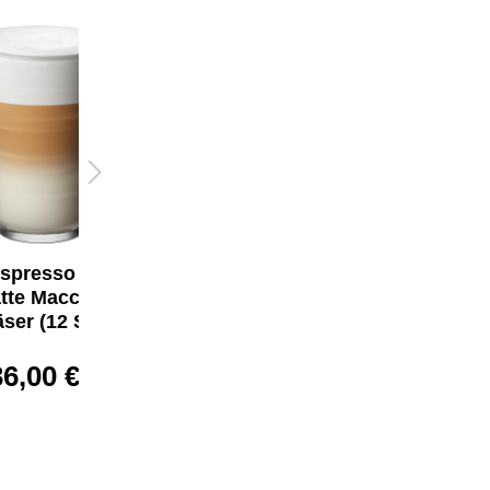
Nespresso LUME
Lungo Tassen (12
Stück)
30,00 €*
spresso VIEW
tte Macchiato
äser (12 Stück)
36,00 €*