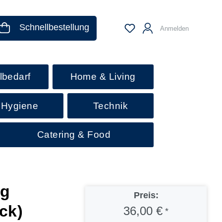
Schnellbestellung
Anmelden
lbedarf
Home & Living
 Hygiene
Technik
Catering & Food
ug
Preis:
ck)
36,00 €
*