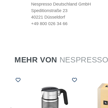
Nespresso Deutschland GmbH
Speditionstraße 23
40221 Düsseldorf
+49 800 026 34 66
MEHR VON
NESPRESS
SSO
chine
offee