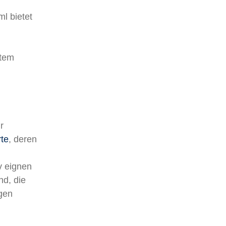
l bietet
stem
r
te
, deren
v eignen
d, die
ngen