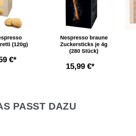
espresso
Nespresso braune
etti (120g)
Zuckersticks je 4g
(280 Stück)
59 €*
15,99 €*
AS PASST DAZU