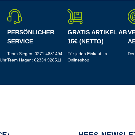
PERSÖNLICHER
GRATIS ARTIKEL AB
V
SERVICE
15€ (NETTO)
AB
Team Siegen:
0271 4881494
Für jeden Einkauf im
Deu
 Uhr
Team Hagen:
02334 928511
Onlineshop
CE:
HEES NEWSLE