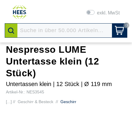
exkl. MwSt
0
Nespresso LUME
Untertasse klein (12
Stück)
Untertassen klein | 12 Stück | Ø 119 mm
Artikel-Nr.: NES3545
[...] //
Geschirr & Besteck
//
Geschirr