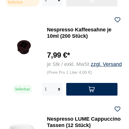
lieferbar
Nespresso Kaffeesahne je
10ml (200 Stück)
7,99 €*
je Stk / exkl. MwSt
zzgl. Versand
(Preis Pro 1 Liter 4,00 €)
lieferbar
Nespresso LUME Cappuccino
Tassen (12 Stück)