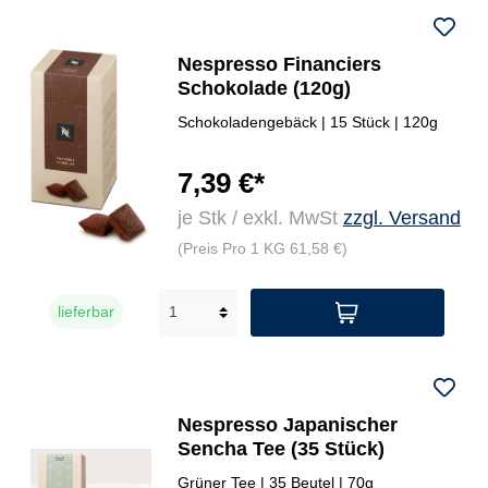
Nespresso Financiers
Schokolade (120g)
Schokoladengebäck | 15 Stück | 120g
7,39 €*
je Stk / exkl. MwSt
zzgl. Versand
(Preis Pro 1 KG 61,58 €)
lieferbar
Nespresso Japanischer
Sencha Tee (35 Stück)
Grüner Tee | 35 Beutel | 70g