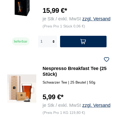
15,99 €*
je Stk / exkl. MwSt
zzgl. Versand
(Preis Pro 1 Stück 0,06 €)
lieferbar
Nespresso Breakfast Tee (25
Stück)
Schwarzer Tee | 25 Beutel | 50g
5,99 €*
je Stk / exkl. MwSt
zzgl. Versand
(Preis Pro 1 KG 119,80 €)