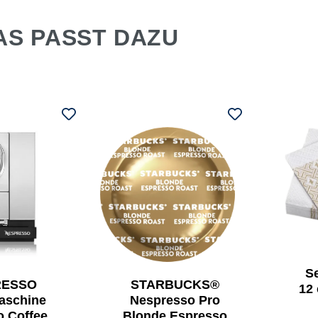
AS PASST DAZU
Se
RESSO
STARBUCKS®
12 
aschine
Nespresso Pro
 Coffee
Blonde Espresso