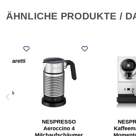
ÄHNLICHE PRODUKTE / D
 Amaretti
-5,4%
NESP
NESPRESSO
Kaffeem
Aeroccino 4
Momento
Milchaufschäumer