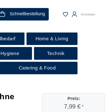
Schnellbestellung
Anmelden
lbedarf
Home & Living
 Hygiene
Technik
Catering & Food
ahne
Preis:
7,99 €
*