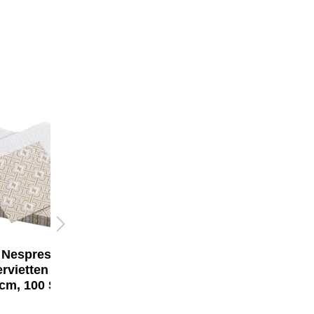
Nespresso LUME
Untertasse klein
(12 Stück)
14,00 €*
Nespresso
rvietten (12 x
cm, 100 Stück)