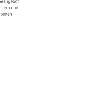
feeangebot
beitern und
 bieten
O