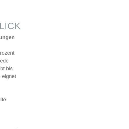
LICK
kungen
Prozent
Jede
bt bis
 eignet
lle