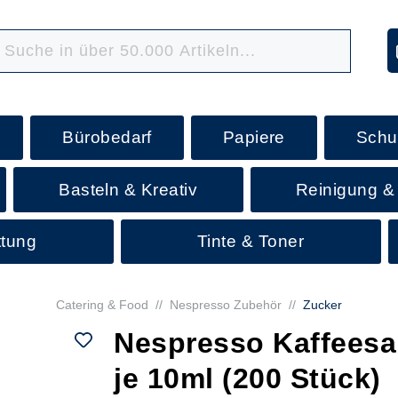
Bürobedarf
Papiere
Schu
Basteln & Kreativ
Reinigung &
ttung
Tinte & Toner
Catering & Food
//
Nespresso Zubehör
//
Zucker
Nespresso Kaffees
je 10ml (200 Stück)