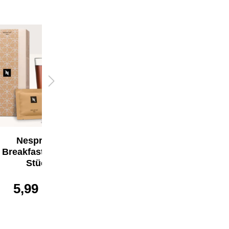
Nespresso
Cantuccini (120g)
5,59 €*
Nespresso
Breakfast Tee (25
Stück)
5,99 €*