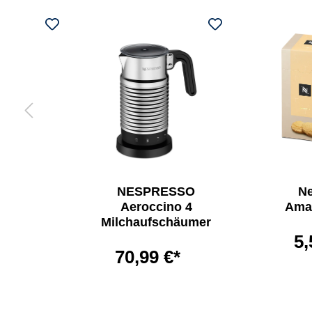
SSO
NESPRESSO
N
chine
Aeroccino 4
Amar
offee
Milchaufschäumer
5,
 €*
70,99 €*