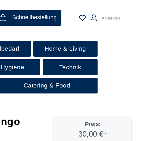
Schnellbestellung
Anmelden
lbedarf
Home & Living
 Hygiene
Technik
Catering & Food
ungo
Preis:
30,00 €
*