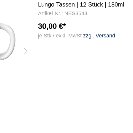
Lungo Tassen | 12 Stück | 180ml
Artikel-Nr.: NES3543
r
30,00 €*
je Stk / exkl. MwSt
zzgl. Versand