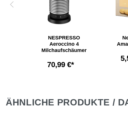
 €*
NESPRESSO
N
Aeroccino 4
Amar
Milchaufschäumer
5,
70,99 €*
ÄHNLICHE PRODUKTE / D