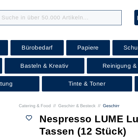
Bürobedarf
Papiere
Schu
Basteln & Kreativ
Reinigung &
ttung
Tinte & Toner
Catering & Food
//
Geschirr & Besteck
//
Geschirr
Nespresso LUME L
Tassen (12 Stück)