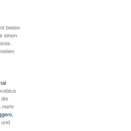
l bieten
r einen
este,
onellen
nal
 Arabica
 die
s mehr
ggero
,
- und