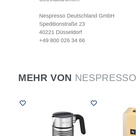
Nespresso Deutschland GmbH
Speditionstraße 23
40221 Düsseldorf
+49 800 026 34 66
MEHR VON
NESPRESS
SSO
chine
offee