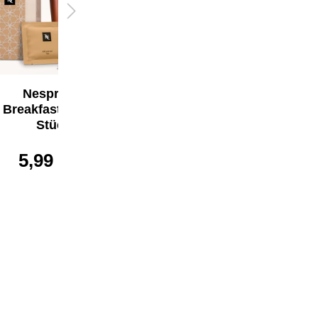
5,59 €*
Nespresso
Breakfast Tee (25
Stück)
5,99 €*