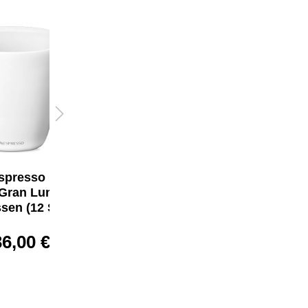
Nespresso VIEW
Latte Macchiato
Gläser (12 Stück)
36,00 €*
spresso LUME
Gran Lungo
sen (12 Stück)
36,00 €*