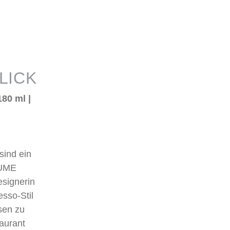
LICK
80 ml |
sind ein
LUME
esignerin
esso-Stil
sen zu
taurant