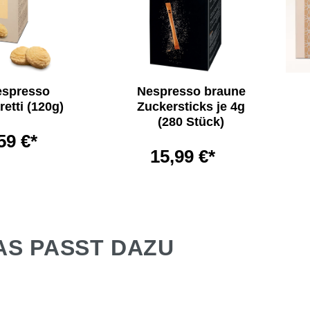
espresso
Nespresso braune
etti (120g)
Zuckersticks je 4g
(280 Stück)
59 €*
15,99 €*
AS PASST DAZU