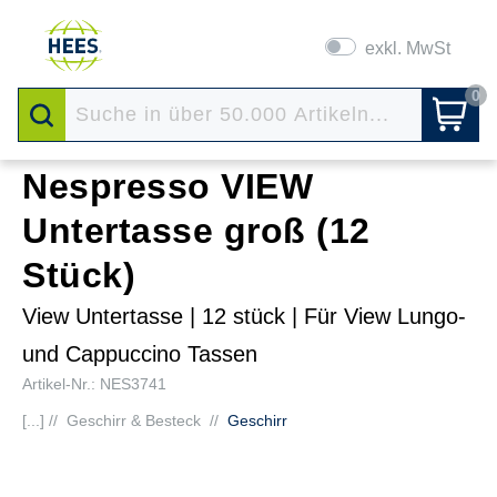
exkl. MwSt
0
Nespresso VIEW
Untertasse groß (12
Stück)
View Untertasse | 12 stück | Für View Lungo-
und Cappuccino Tassen
Artikel-Nr.: NES3741
[...] //
Geschirr & Besteck
//
Geschirr