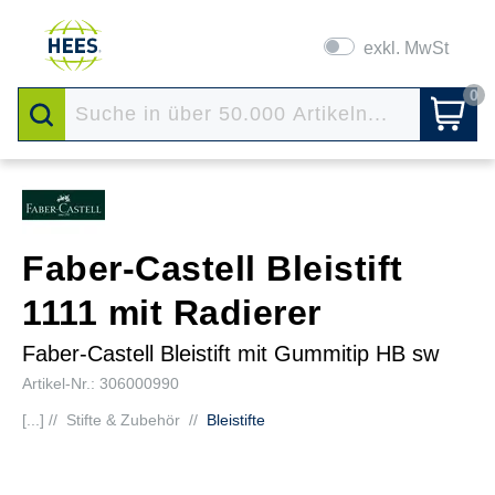
exkl. MwSt
0
Faber-Castell Bleistift
1111 mit Radierer
Faber-Castell Bleistift mit Gummitip HB sw
Artikel-Nr.: 306000990
[...] //
Stifte & Zubehör
//
Bleistifte