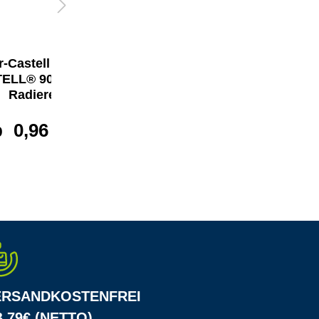
-Castell Bleistift
Faber-Castell Bleistift
ELL® 9000 ohne
CASTELL® 9000 ohne
Radierer
Radierer
b
0,96 €*
ab
0,96 €*
ERSANDKOSTENFREI
 79€ (NETTO)