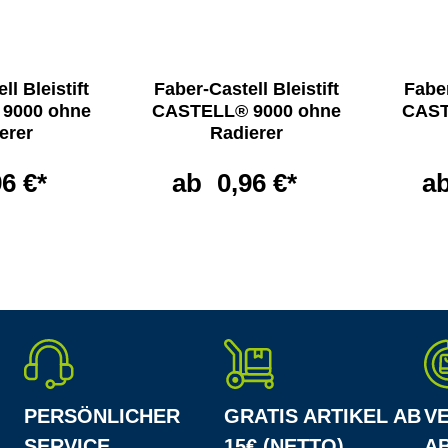
ll Bleistift
Faber-Castell Bleistift
Faber
9000 ohne
CASTELL® 9000 ohne
CAST
erer
Radierer
96 €*
ab
0,96 €*
a
PERSÖNLICHER
GRATIS ARTIKEL AB
V
SERVICE
15€ (NETTO)
AB