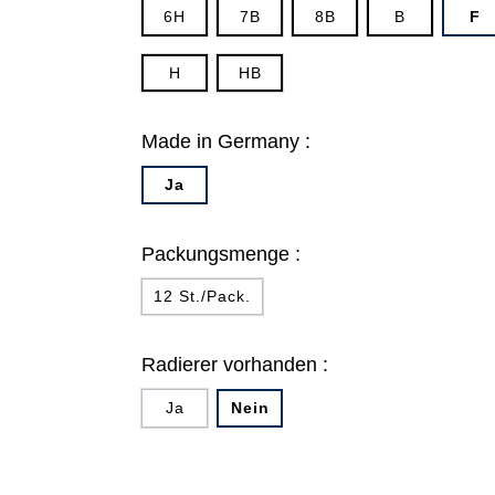
6H
7B
8B
B
F
H
HB
Made in Germany :
Ja
Packungsmenge :
12 St./Pack.
Radierer vorhanden :
Ja
Nein