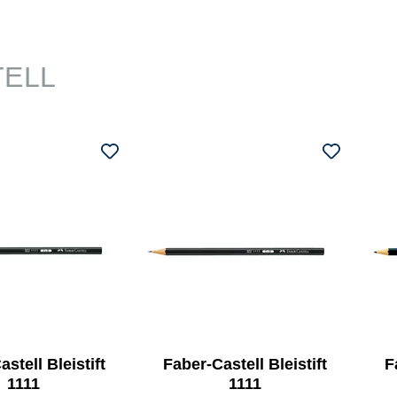
TELL
stell Bleistift
Faber-Castell Bleistift
F
1111
1111