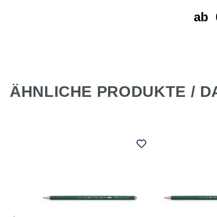
er
ab
 €*
ÄHNLICHE PRODUKTE / D