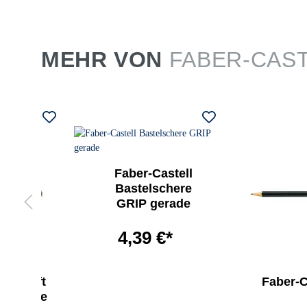
MEHR VON
FABER-CAS
Faber-Castell
Bastelschere
GRIP gerade
4,39 €*
Bleistift
Faber-Ca
00 ohne