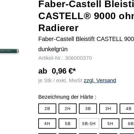
Faber-Castell Bleisti
CASTELL® 9000 oh
r
Radierer
Faber-Castell Bleistift CASTELL 90
dunkelgrün
Artikel-Nr.: 306000370
ab
0,96 €*
je Stk / exkl. MwSt
zzgl. Versand
Bezeichnung der Härte :
2B
2H
3B
3H
4B
4H
5B
5B-5H
5H
6B