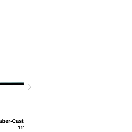
aber-Castell Bleistift
Faber-Castell Bleistift
1111
1111 mit Radierer