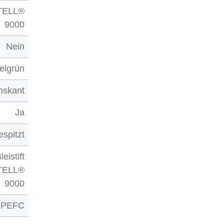
TELL®
9000
Nein
elgrün
hskant
Ja
espitzt
leistift
TELL®
9000
PEFC