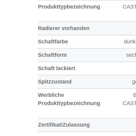
Produkttypbezeichnung
CAS
Radierer vorhanden
Schaftfarbe
dunk
Schaftform
sec
Schaft lackiert
Spitzzustand
g
Werbliche
B
Produkttypbezeichnung
CAS
Zertifikat/Zulassung