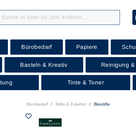
Bürobedarf
Papiere
Schu
Basteln & Kreativ
Reinigung &
ttung
Tinte & Toner
Bürobedarf
//
Stifte & Zubehör
//
Bleistifte