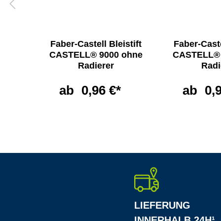
l
Faber-Castell Bleistift
Faber-Caste
BO
CASTELL® 9000 ohne
CASTELL® 
Radierer
Radi
ab
0,96 €*
ab
0,
LIEFERUNG
INNERHALB 24H¹