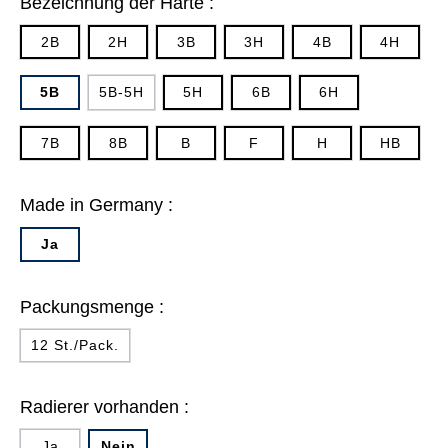
Bezeichnung der Härte :
2B
2H
3B
3H
4B
4H
5B
5B-5H
5H
6B
6H
7B
8B
B
F
H
HB
Made in Germany :
Ja
Packungsmenge :
12 St./Pack.
Radierer vorhanden :
Ja
Nein