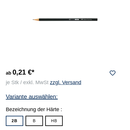
0,21 €*
ab
je Stk / exkl. MwSt
zzgl. Versand
Variante auswählen:
Bezeichnung der Härte :
2B
B
HB