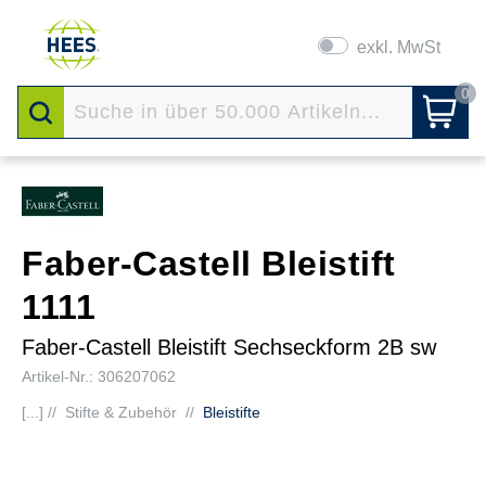
exkl. MwSt
0
Faber-Castell Bleistift
1111
Faber-Castell Bleistift Sechseckform 2B sw
Artikel-Nr.: 306207062
[...] //
Stifte & Zubehör
//
Bleistifte