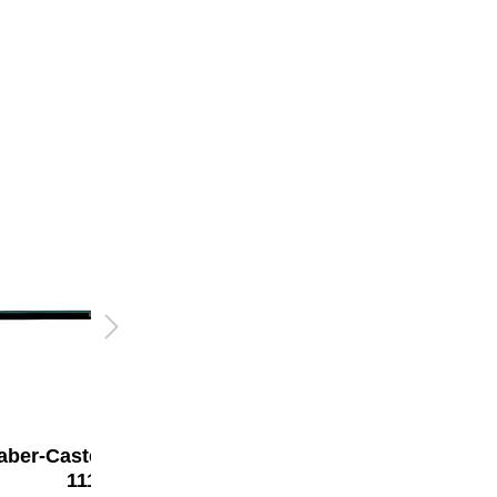
aber-Castell Bleistift
Faber-Castell Bleistift
1111
1111 mit Radierer