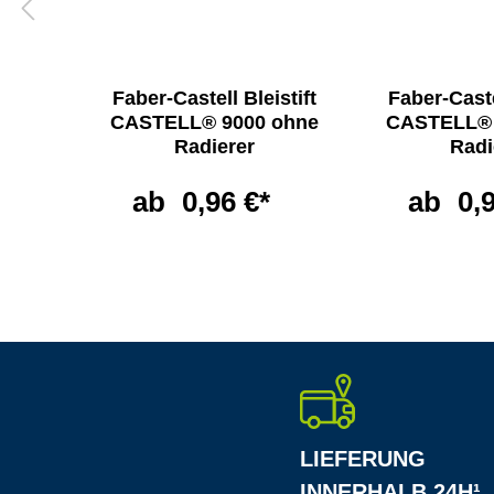
l
Faber-Castell Bleistift
Faber-Caste
BO
CASTELL® 9000 ohne
CASTELL® 
Radierer
Radi
ab
0,96 €*
ab
0,
LIEFERUNG
INNERHALB 24H¹