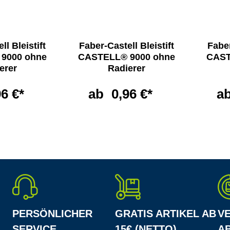
ll Bleistift
Faber-Castell Bleistift
Faber
9000 ohne
CASTELL® 9000 ohne
CAST
erer
Radierer
96 €*
ab
0,96 €*
a
PERSÖNLICHER
GRATIS ARTIKEL AB
V
SERVICE
15€ (NETTO)
AB