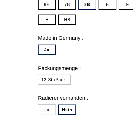
6H
7B
8B
B
F
H
HB
Made in Germany :
Ja
Packungsmenge :
12 St./Pack.
Radierer vorhanden :
Ja
Nein