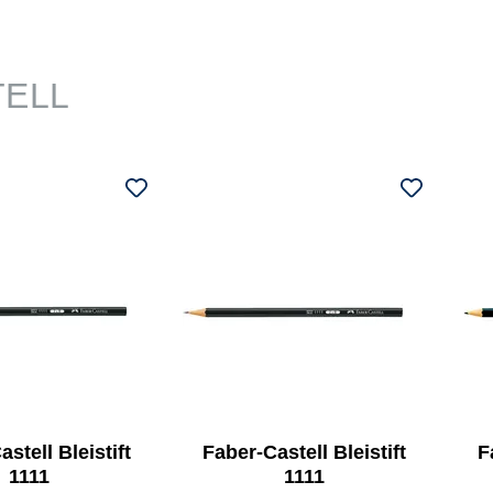
TELL
stell Bleistift
Faber-Castell Bleistift
F
1111
1111