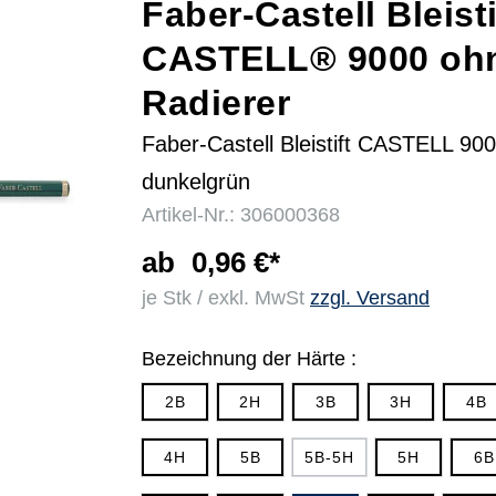
Faber-Castell Bleisti
CASTELL® 9000 oh
r
Radierer
Faber-Castell Bleistift CASTELL 90
dunkelgrün
Artikel-Nr.: 306000368
ab
0,96 €*
je Stk / exkl. MwSt
zzgl. Versand
Bezeichnung der Härte :
2B
2H
3B
3H
4B
4H
5B
5B-5H
5H
6B