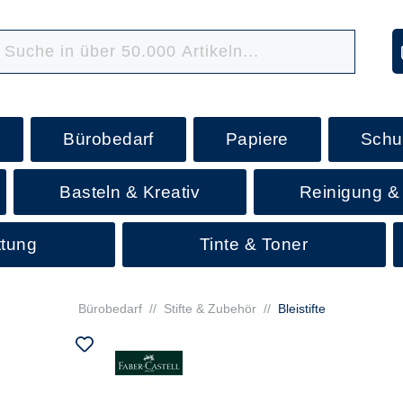
Bürobedarf
Papiere
Schu
Basteln & Kreativ
Reinigung &
ttung
Tinte & Toner
Bürobedarf
//
Stifte & Zubehör
//
Bleistifte