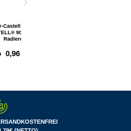
-Castell Bleistift
Faber-Castell Bleistift
ELL® 9000 ohne
CASTELL® 9000 ohne
Radierer
Radierer
b
0,96 €*
ab
0,96 €*
ERSANDKOSTENFREI
 79€ (NETTO)