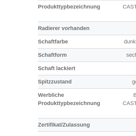
Produkttypbezeichnung
CAS
Radierer vorhanden
Schaftfarbe
dunk
Schaftform
sec
Schaft lackiert
Spitzzustand
g
Werbliche
B
Produkttypbezeichnung
CAS
Zertifikat/Zulassung