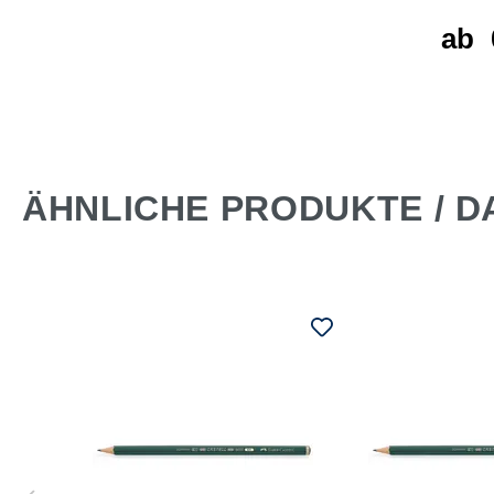
er
ab
 €*
ÄHNLICHE PRODUKTE / D