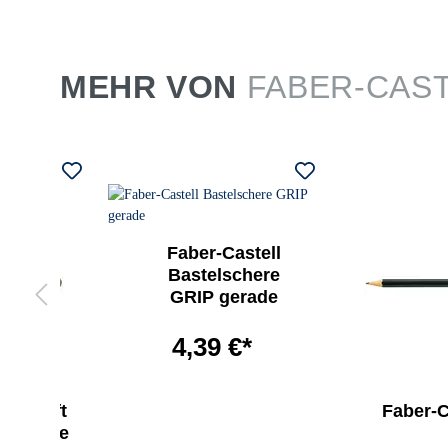
MEHR VON
FABER-CAS
Faber-Castell
Bastelschere
GRIP gerade
4,39 €*
Bleistift
Faber-Ca
00 ohne