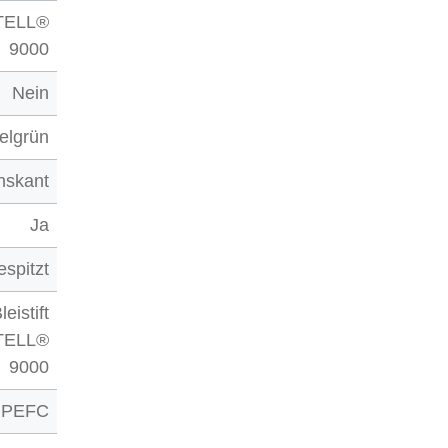
TELL®
9000
Nein
elgrün
hskant
Ja
espitzt
leistift
TELL®
9000
PEFC