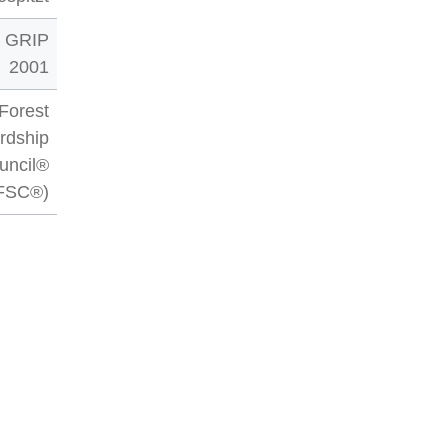
ft GRIP
2001
Forest
rdship
uncil®
FSC®)