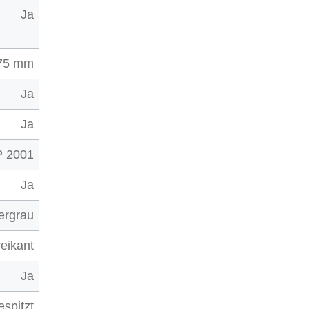
Ja
75 mm
Ja
Ja
 2001
Ja
bergrau
reikant
Ja
espitzt