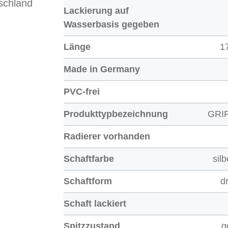
schland
Lackierung auf
Wasserbasis gegeben
Länge
1
Made in Germany
PVC-frei
Produkttypbezeichnung
GRIP
Radierer vorhanden
Schaftfarbe
sil
Schaftform
d
Schaft lackiert
Spitzzustand
g