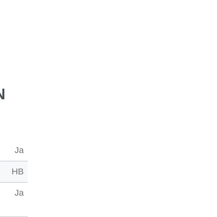
N
Ja
HB
Ja