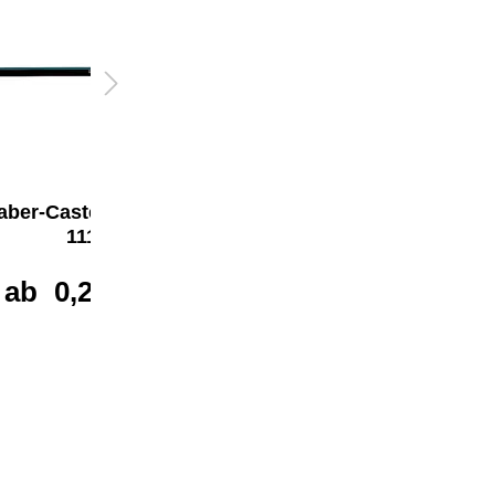
aber-Castell Bleistift
Faber-Castell Bleistift
1111
1111 mit Radierer
ab
0,21 €*
ab
0,31 €*