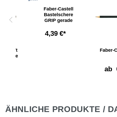
Faber-Castell
Bastelschere
GRIP gerade
4,39 €*
Bleistift
Faber-Ca
00 ohne
er
ab
 €*
ÄHNLICHE PRODUKTE / D