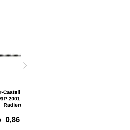
-Castell Bleistift
Faber-Castell
IP 2001 ohne
Bleistift DESSIN®
Radierer
2001
b
0,86 €*
0,57 €*