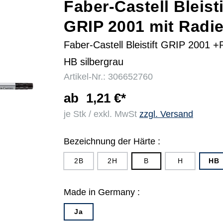
Faber-Castell Bleisti
GRIP 2001 mit Radie
r
Faber-Castell Bleistift GRIP 2001 +
HB silbergrau
Artikel-Nr.: 306652760
ab
1,21 €*
je Stk / exkl. MwSt
zzgl. Versand
Bezeichnung der Härte :
2B
2H
B
H
HB
Made in Germany :
Ja