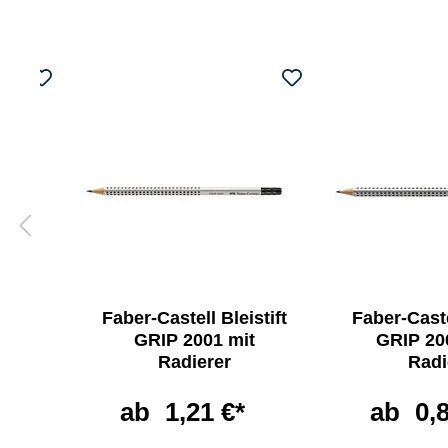
stift
Faber-Castell Bleistift
Faber-Caste
rer
GRIP 2001 mit
GRIP 20
Radierer
Radi
ab
1,21 €*
ab
0,