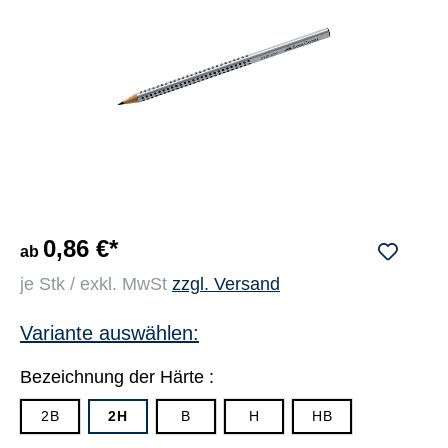
0,86 €*
ab
je Stk / exkl. MwSt
zzgl. Versand
Variante auswählen:
Bezeichnung der Härte :
2B
2H
B
H
HB