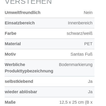
VERSTEHEN
Umweltfreundlich
Nein
Einsatzbereich
Innenbereich
Farbe
schwarz/weiß
Material
PET
Motiv
Santas Fuß
Werbliche
Bodenmarkierung
Produkttypbezeichnung
selbstklebend
Ja
wieder ablösbar
Ja
Maße
12,5 x 25 cm (B x