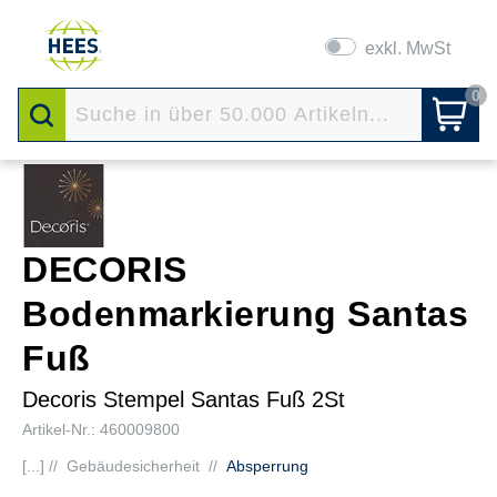
exkl. MwSt
0
DECORIS
Bodenmarkierung Santas
Fuß
Decoris Stempel Santas Fuß 2St
Artikel-Nr.: 460009800
[...] //
Gebäudesicherheit
//
Absperrung