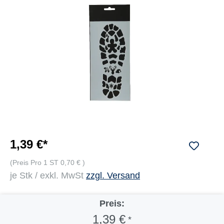
1,39 €*
(Preis Pro 1 ST 0,70 € )
je Stk / exkl. MwSt
zzgl. Versand
Preis:
1,39 €
*