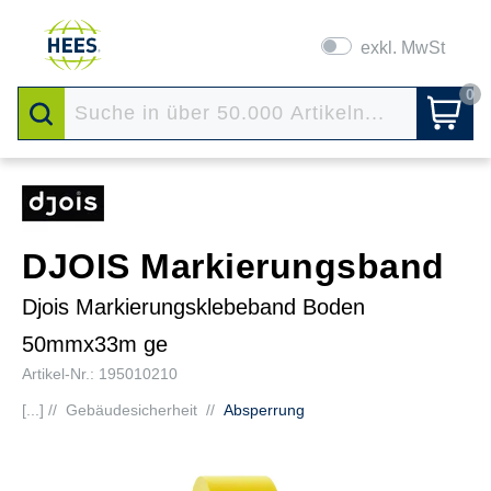
exkl. MwSt
0
DJOIS Markierungsband
Djois Markierungsklebeband Boden
50mmx33m ge
Artikel-Nr.: 195010210
[...] //
Gebäudesicherheit
//
Absperrung