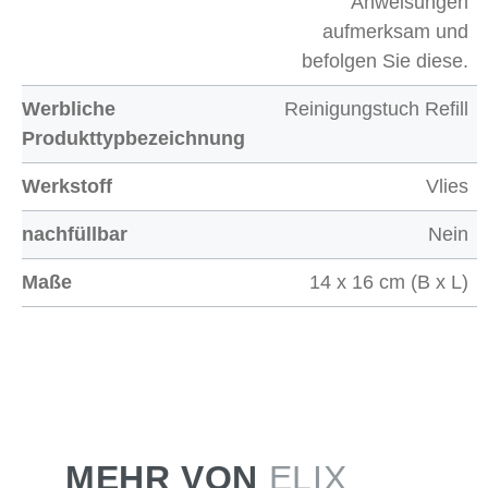
Anweisungen
aufmerksam und
befolgen Sie diese.
Werbliche
Reinigungstuch Refill
Produkttypbezeichnung
Werkstoff
Vlies
nachfüllbar
Nein
Maße
14 x 16 cm (B x L)
MEHR VON
ELIX