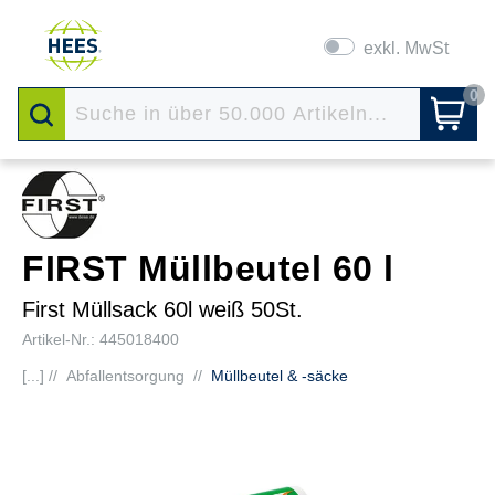
exkl. MwSt
0
FIRST Müllbeutel 60 l
First Müllsack 60l weiß 50St.
Artikel-Nr.: 445018400
[...] //
Abfallentsorgung
//
Müllbeutel & -säcke