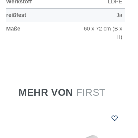
Werkstoff
LDPE
reißfest
Ja
Maße
60 x 72 cm (B x
H)
MEHR VON
FIRST