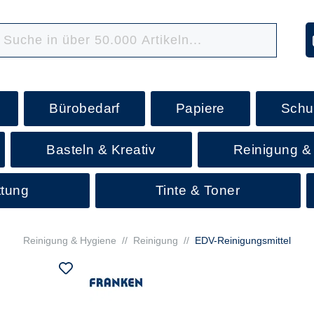
Bürobedarf
Papiere
Schu
Basteln & Kreativ
Reinigung &
ttung
Tinte & Toner
Reinigung & Hygiene
//
Reinigung
//
EDV-Reinigungsmittel