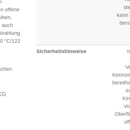
n
st
en offene
kann
ühen.
bers
, auch
trahlung
50 °C/122
Sicherheitshinweise
I
V
lächen
Kennzei
bereitha
i
KG
Ki
Vo
Oberfl
of