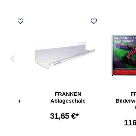
EN
FRANKEN
F
lrahmen
Ablageschale
Bilder
IN A1
31,65 €*
*
116