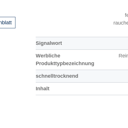
f
nblatt
rauch
Signalwort
Werbliche
Rei
Produkttypbezeichnung
schnelltrocknend
Inhalt