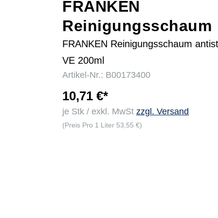
FRANKEN
Reinigungsschaum
r
FRANKEN Reinigungsschaum antist
VE 200ml
Artikel-Nr.: B00173400
10,71 €*
je Stk / exkl. MwSt
zzgl. Versand
(Preis Pro 1 Liter 53,55 €)