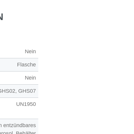
N
Nein
Flasche
Nein
GHS02, GHS07
UN1950
m entzündbares
rosol. Behälter