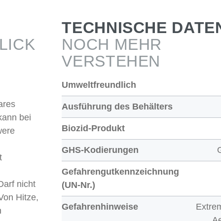
TECHNISCHE DATE
LICK
NOCH MEHR
VERSTEHEN
Umweltfreundlich
ares
Ausführung des Behälters
kann bei
Biozid-Produkt
were
GHS-Kodierungen
t
Gefahrengutkennzeichnung
Darf nicht
(UN-Nr.)
Von Hitze,
Gefahrenhinweise
Extre
n
Ae