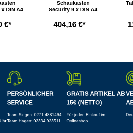
kasten
Schaukasten
Ta
4 x DIN A4
Security 9 x DIN A4
0 €*
404,16 €*
1
PERSÖNLICHER
GRATIS ARTIKEL AB
V
SERVICE
15€ (NETTO)
AB
Team Siegen:
0271 4881494
Für jeden Einkauf im
Deu
 Uhr
Team Hagen:
02334 928511
Onlineshop