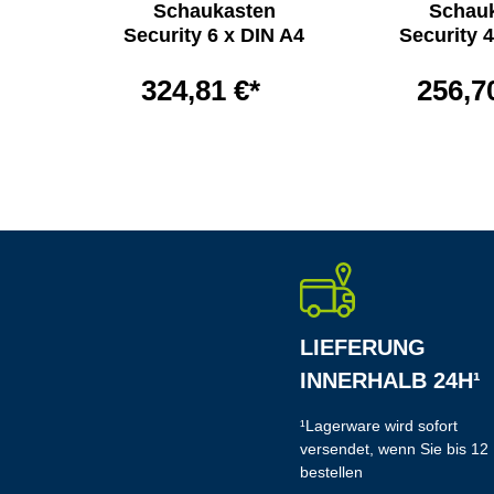
Schaukasten
Schau
Security 6 x DIN A4
Security 
324,81 €*
256,7
LIEFERUNG
INNERHALB 24H¹
¹Lagerware wird sofort
versendet, wenn Sie bis 12
bestellen