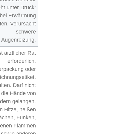
eht unter Druck:
 bei Erwärmung
ten. Verursacht
schwere
Augenreizung.
st ärztlicher Rat
erforderlich,
erpackung oder
chnungsetikett
lten. Darf nicht
n die Hände von
ndern gelangen.
n Hitze, heißen
ächen, Funken,
fenen Flammen
sowie anderen