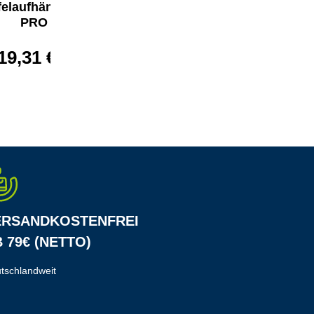
felaufhängung
Zubehörset
PRO
Planer-/Kalender
EuroLine 5000
19,31 €*
69,84 €*
ERSANDKOSTENFREI
 79€ (NETTO)
tschlandweit