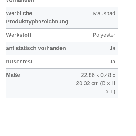
vorhanden
Werbliche
Mauspad
Produkttypbezeichnung
Werkstoff
Polyester
antistatisch vorhanden
Ja
rutschfest
Ja
Maße
22,86 x 0,48 x
20,32 cm (B x H
x T)