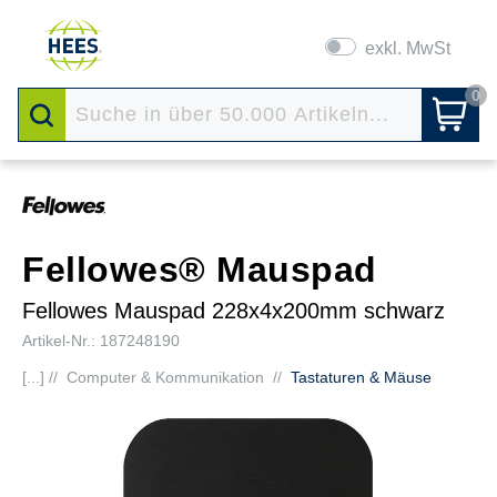
exkl. MwSt
0
Fellowes® Mauspad
Fellowes Mauspad 228x4x200mm schwarz
Artikel-Nr.: 187248190
[...] //
Computer & Kommunikation
//
Tastaturen & Mäuse